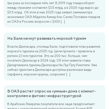
три раза за последние пять лет. В 2019 году товарооборот
между странами составлял $3,5 млрд, а в 2024 году вырос до
$9,5 млрд. Об этом в мае 2025 года заявил замминистра
экономики ОАЭ Абдалла Ахмед Аль Салех Поставки товаров
из ОАЭ в Россию возросли с $300 […]
На Бали начнут развивать морской туризм
Власти Денпасара, столицы Бали, подготовили план развития
морского туризма на 2025 год. Цели проекта – привлечь в
регион 2,1 млн туристов. Это на 200 тыс. больше, чем
посетило Денпасар в 2024 году. Об этом заявила глава
Департамента туризма Денпасара Ни Лух Путу Риястити. Уже
сейчас туристам в Денпасаре доступны различные виды
серфинга, морские круизы, снорклинг […]
В ОАЭ растет спрос на «умные» дома с климат-
контролем и фитнес-инфраструктурой
В Арабских Эмиратах покупатели все чаще предпочитают
жилье с оздоровительной инфраструктурой. Более 90%