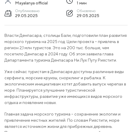
Mayalanya official
1 мин
Опубликовано
Обновлено
29.05.2025
29.05.2025
Власти Денпасара, столицы Бали, подготовили план развития
морского туризма на 2025 год. Цели проекта – привлечь в
регион 2,1 млн туристов. Это на 200 тыс. больше, чем
посетило Денпасар в 2024 году. Об этом заявила глава
Департамента туризма Денпасара Ни Лух Путу Риястити.
Уже сейчас туристам в Денпасаре доступны различные виды
серфинга, морские круизы, снорклинг и рыбалка. К
экологическим инициативам хотят добавить выпуск черепах в
море. Планируется улучшение туристической
инфраструктуры, развитие уже имеющихся видов морского
отдыха и появление новых.
Главная задача морского туризма – сохранение экологии и
привлечение местных жителей. По словам Риястити, море
является источником жизни для прибрежных деревень.