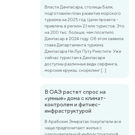
Власти Денпасара, столицы Бали,
подготовили план развития морского
туризма на 2025 год. Цели проекта –
привлечь в регион 2,1 млн туристов. Это
на 200 тыс. больше, чем посетило
Денпасар в 2024 году. Об этом заявила
глава Департамента туризма
Денпасара Ни Лух Путу Риястити. Уже
сейчас туристам в Денпасаре
доступны различные виды серфинга,
морские круизы, снорклинг […]
В ОАЭ растет спрос на
«умные» дома с климат-
контролем и фитнес-
инфраструктурой
В Арабских Эмиратах покупатели все
чаще предпочитают жилье с
оздоровительной инфраструктурой.