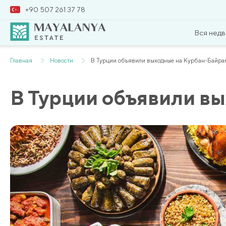
+90 507 261 37 78
Вся нед
Главная
Новости
В Турции объявили выходные на Курбан-Байра
В Турции объявили в