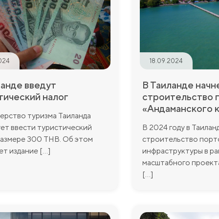
2024
18.09.2024
ланде введут
В Таиланде начн
тический налог
строительство 
«Андаманского 
ерство туризма Таиланда
ет ввести туристический
В 2024 году в Таилан
размере 300 THB. Об этом
строительство порт
т издание [...]
инфраструктуры в ра
масштабного проект
[...]