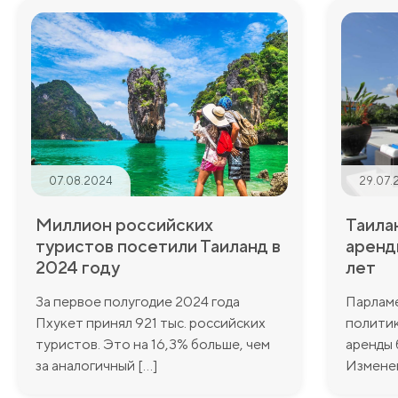
07.08.2024
29.07.
Миллион российских
Таила
туристов посетили Таиланд в
аренд
2024 году
лет
За первое полугодие 2024 года
Парламе
Пхукет принял 921 тыс. российских
политик
туристов. Это на 16,3% больше, чем
аренды 
за аналогичный [...]
Изменени