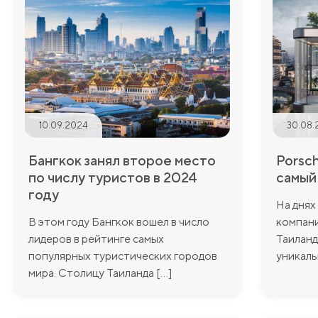
10.09.2024
30.08.
Бангкок занял второе место
Porsc
по числу туристов в 2024
самый
году
На днях
В этом году Бангкок вошел в число
компани
лидеров в рейтинге самых
Таилан
популярных туристических городов
уникальн
мира. Столицу Таиланда [...]