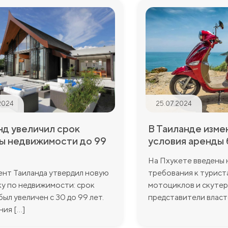
2024
25.07.2024
нд увеличил срок
В Таиланде изме
ы недвижимости до 99
условия аренды 
На Пхукете введены
нт Таиланда утвердил новую
требования к турист
у по недвижимости: срок
мотоциклов и скутер
был увеличен с 30 до 99 лет.
представители властей
я [...]