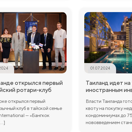
2024
01.07.2024
ланде открылся первый
Таиланд идет на
йский ротари-клуб
иностранным ин
оке открылся первый
Власти Таиланда гот
зычный клуб в тайской семье
квоту на покупку не
nternational — «Бангкок
кондоминиумах до 75
..]
нововведением станет