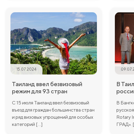
15.07.2024
09.07.
Таиланд ввел безвизовый
В Таи
режим для 93 стран
росси
С 15 июля Таиланд ввел безвизовый
В Бангк
въезд для граждан большинства стран
русскоя
и ряд визовых упрощений для особых
Rotary I
категорий [...]
ГРАД». [.