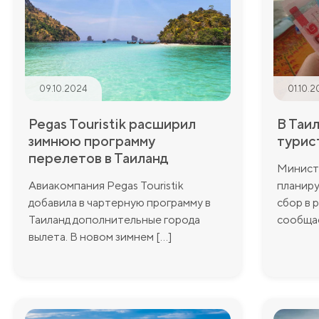
09.10.2024
01.10.
Pegas Touristik расширил
В Таи
зимнюю программу
турис
перелетов в Таиланд
Минист
Авиакомпания Pegas Touristik
планиру
добавила в чартерную программу в
сбор в 
Таиланд дополнительные города
сообщае
вылета. В новом зимнем [...]