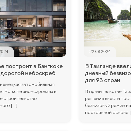
2024
22.08.2024
he построит в Бангкоке
В Таиланде ввел
 дорогой небоскреб
дневный безвиз
для 93 стран
 немецкая автомобильная
я Porsche анонсировала в
В правительстве Таи
де строительство
решение ввести пос
ого [...]
безвизовый режим на
постоянной основе. [.