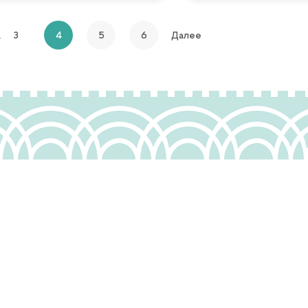
…
3
4
5
6
Далее