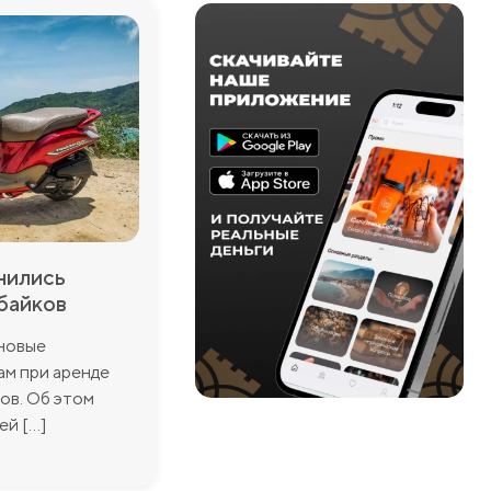
нились
байков
 новые
ам при аренде
ов. Об этом
 [...]