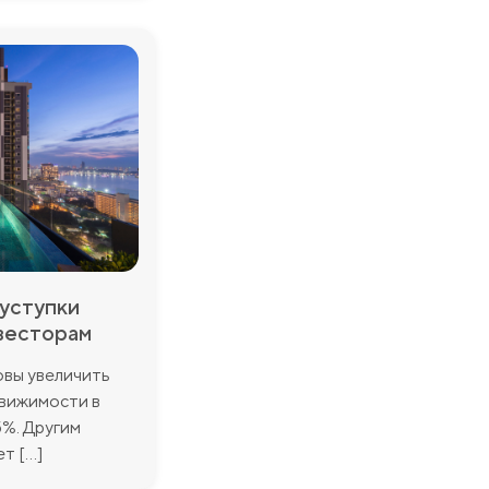
 уступки
весторам
овы увеличить
движимости в
%. Другим
 [...]