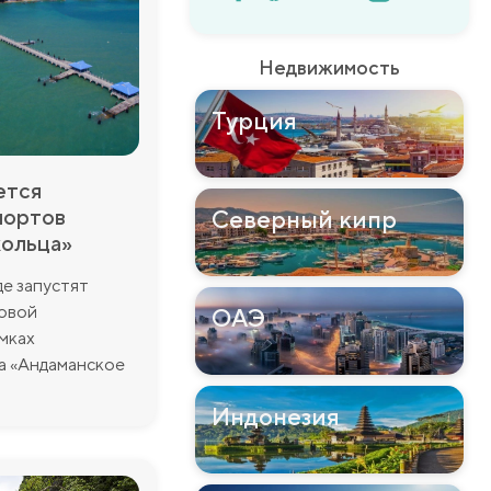
Недвижимость
Турция
ется
портов
Северный кипр
кольца»
де запустят
овой
ОАЭ
мках
а «Андаманское
Индонезия