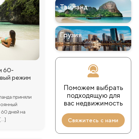
Таиланд
Грузия
и 60-
овый режим
Поможем выбрать
подходящую для
ланда приняли
вас недвижимость
тоянный
 60 дней на
..]
Cвяжитесь с нами