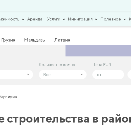
вижимость
Аренда
Услуги
Иммиграция
Полезное
Грузия
Мальдивы
Латвия
Количество комнат
Количество комнат
Цена EUR
Цена EUR
Все
Все
 Каргыджак
е строительства в рай