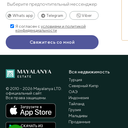
— Большая площадь
Выберите предпочтительный мессенджер
— Комплекс премиум класса
Whats app
Telegram
Viber
Если у Вас есть вопросы, мы с удовольствием ответим на 
Я согласен с
условиями и политикой
конфиденциальности
Вся недвижимость
Турция
Северный Кипр
© 2010 - 2026 Мayalanya LTD.
ОАЭ
официальный сайт.
Все права защищены.
Индонезия
Тайланд
Грузия
Мальдивы
Проданные