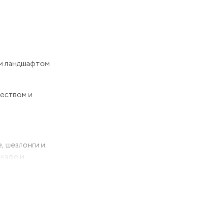
ым ландшафтом
чеством и
, шезлонги и
 кафе и