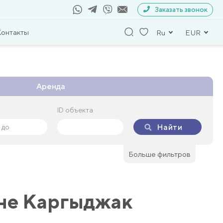
Заказать звонок
Контакты
Ru
EUR
Аренда
ID объекта
ID объекта
Найти
Найти
Больше фильтров
оне Каргыджак