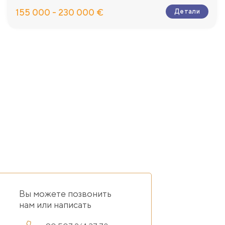
й площадью 44м2.
155 000 - 230 000 €
Детали
я с кухней, две ванных комнаты, два балкона общей площадью
ка высшего качества на полу, кухонный гарнитур с гранитно
дверь с тройным замком, двойные панорамные стеклопакеты
вид на горы, природу, бассейн и город.
ода. На этапе строительства предоставляется беспроцентн
оительства
ода
Вы можете позвонить
нам или написать