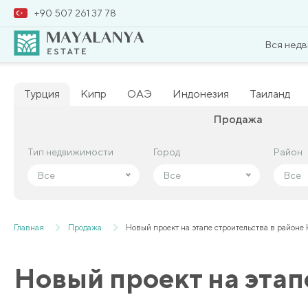
+90 507 261 37 78
Вся нед
Турция
Кипр
ОАЭ
Индонезия
Таиланд
Продажа
Тип недвижимости
Тип недвижимости
Город
Город
Район
Район
Все
Все
Все
Все
Все
Все
Главная
Продажа
Новый проект на этапе строительства в районе
Новый проект на этап