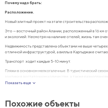
Почему надо брать:
Расположение.
Новый элитный проект на этапе строительства располож
Это — восточный район Алании, расположенный в 16 км 
и экологией. Несмотря на наличие отелей, жизнь там очен
Недвижимость представлена объектами не выше четырех 
отличной инфраструктурой, а виллы в Каргыджаке считаю
Транспорт ходит каждые 5-10 минут.
Пляжи в основном мелкогалечные. В туристический сезон
зонтики в достаточном количестве, а также разнопланов
рестораны, площадки для детей, велосипедные дорожки и
Показать еще
Комплекс расположен в 450 метрах от моря, в 250 метрах
Похожие объекты
Современный комплекс.