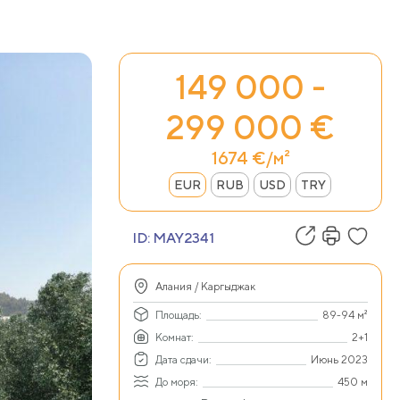
149 000 -
299 000 €
1674 €/м²
EUR
RUB
USD
TRY
ID:
MAY2341
Алания / Каргыджак
Площадь:
89-94 м²
Комнат:
2+1
Дата сдачи:
Июнь 2023
До моря:
450 м