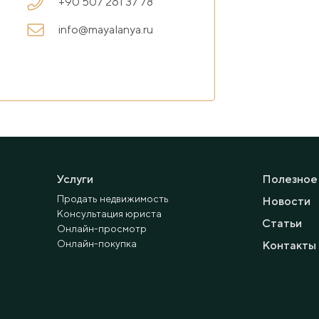
+90 507 261 37 78
info@mayalanya.ru
них.
Услуги
Полезное
Продать недвижимость
Новости
Консультация юриста
Статьи
Онлайн-просмотр
Онлайн-покупка
Контакты