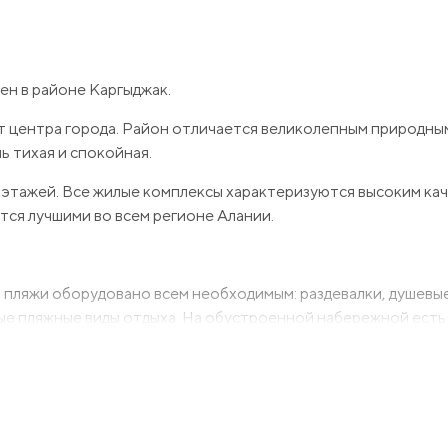
ен в районе Каргыджак.
от центра города. Район отличается великолепным природн
ь тихая и спокойная.
этажей. Все жилые комплексы характеризуются высоким ка
тся лучшими во всем регионе Алании.
 пляжи оборудовано всем необходимым: раздевалки, душевые
ые пляжные виды отдыха. На обустроенной набережной есть
 тренажеры для занятий спортом под открытым небом.
 от центра района. До аэропорта Газипаша – 25 км.