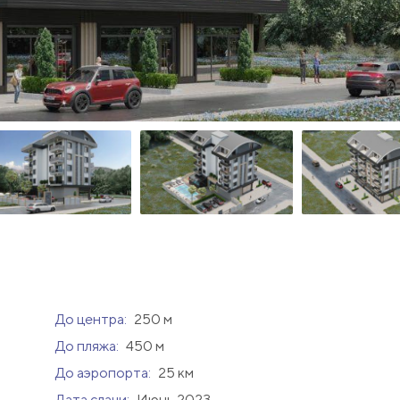
До центра:
250 м
До пляжа:
450 м
До аэропорта:
25 км
Дата сдачи:
Июнь 2023