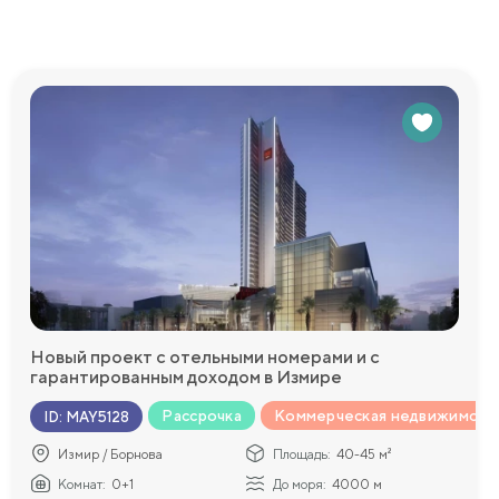
ктура для
июнь 2023
ыми
ыха и
Новый проект с отельными номерами и с
гарантированным доходом в Измире
Рассрочка
Коммерческая недвижимост
ID
:
MAY5128
Измир / Борнова
Площадь:
40-45 м²
Комнат:
0+1
До моря:
4000 м