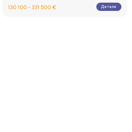
130 100 - 331 500 €
Детали
 100 м2.
й рабочей
, полностью
ая рассрочка,