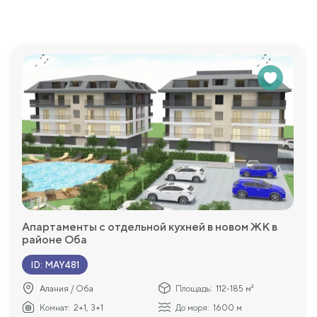
ка. В комплексе будет иметься вся необходимая инфрастру
рия с ландшафтным садом. Сдача объекта запланирована на 
ектурой, качественными строительными материалами, удобн
й инфраструктурой.
раструктура: лифт, зеленый благоустроенный сад, зоны отд
парная и финская сауна, фитнес — центр.
Апартаменты с отдельной кухней в новом ЖК в
районе Оба
ID
:
MAY481
Алания / Оба
Площадь:
112-185 м²
Комнат:
2+1, 3+1
До моря:
1600 м