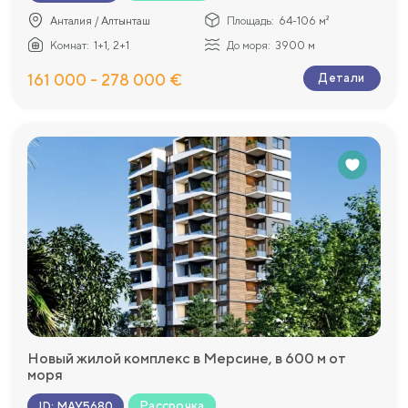
Анталия / Алтынташ
Площадь:
64-106 м²
Комнат:
1+1, 2+1
До моря:
3900 м
161 000 - 278 000 €
Детали
Новый жилой комплекс в Мерсине, в 600 м от
моря
Рассрочка
ID
:
MAY5680