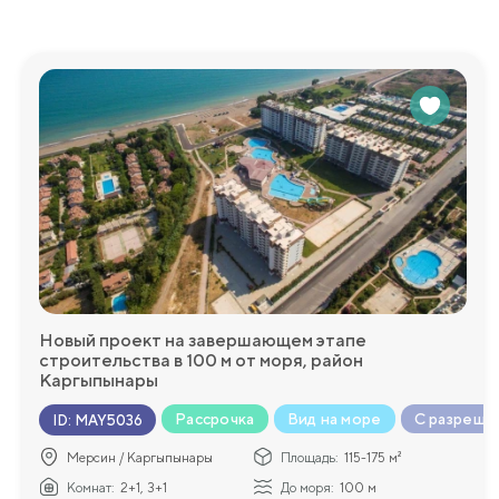
Инфраструктура:
Для жителей комплекса предусмотрены различные удобств
площадка и многое другое. Это сделает проживание здес
Комплекс будет сдан летом 2024 года.
Мы будем рады ответить на любые дополнительные во
более подробную информацию!
Новый проект на завершающем этапе
строительства в 100 м от моря, район
Каргыпынары
Рассрочка
Вид на море
С разреше
ID
:
MAY5036
Мерсин / Каргыпынары
Площадь:
115-175 м²
Комнат:
2+1, 3+1
До моря:
100 м