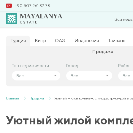
+90 507 261 37 78
Вся нед
Турция
Кипр
ОАЭ
Индонезия
Таиланд
Продажа
Тип недвижимости
Тип недвижимости
Город
Город
Район
Район
Все
Все
Все
Все
Все
Все
Главная
Продажа
Уютный жилой комплекс с инфраструктурой в р
Уютный жилой компле