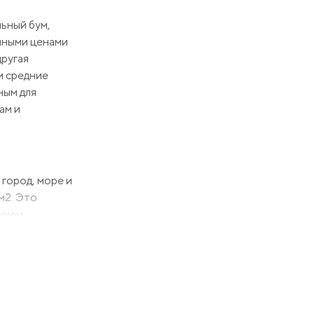
ьный бум,
енными ценами
другая
и средние
ным для
ам и
город, море и
м2. Это
анием
1100 место.
ходящихся в