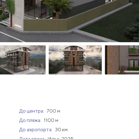
До центра:
700 м
До пляжа:
1100 м
До аэропорта:
30 км
Дата сдачи:
Июнь 2025