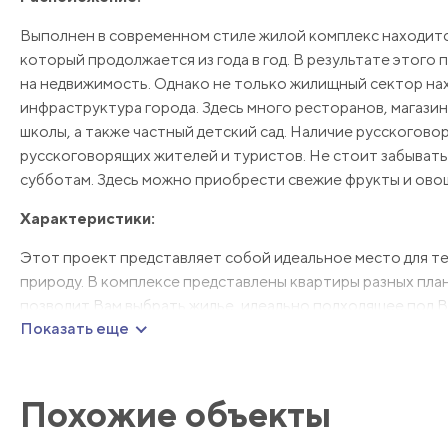
Выполнен в современном стиле жилой комплекс находитс
который продолжается из года в год. В результате этого
на недвижимость. Однако не только жилищный сектор нахо
инфраструктура города. Здесь много ресторанов, магазин
школы, а также частный детский сад. Наличие русскогов
русскоговорящих жителей и туристов. Не стоит забывать 
субботам. Здесь можно приобрести свежие фрукты и овощи
Характеристики:
Этот проект представляет собой идеальное место для те
природу. В комплексе представлены квартиры разных плани
позволит Вам выбрать жилье, идеально подходящее под 
Показать еще
качественных материалов и сдается уже с чистовой отде
Расположение комплекса также является его преимуществ
Это означает, что Вы сможете легко и быстро добраться 
Похожие объекты
районе.