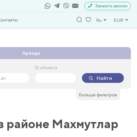
Заказать звонок
Контакты
Ru
EUR
Аренда
ID объекта
ID объекта
Найти
Найти
Больше фильтров
в районе Махмутлар