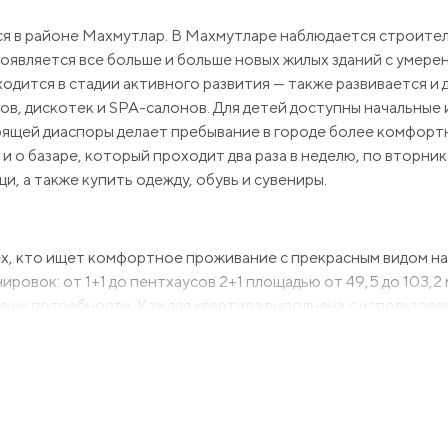
я в районе Махмутлар. В Махмутларе наблюдается строител
 появляется все больше и больше новых жилых зданий с умер
дится в стадии активного развития — также развивается и 
ов, дискотек и SPA-салонов. Для детей доступны начальные 
орящей диаспоры делает пребывание в городе более комфорт
и о базаре, который проходит два раза в неделю, по вторник
, а также купить одежду, обувь и сувениры.
х, кто ищет комфортное проживание с прекрасным видом на 
ровок: от 1+1 до пентхаусов 2+1 площадью от 49,5 до 103,2 
Ваши потребности. Каждая квартира выполнена с использов
лкой.
ом: до центра Махмутлара всего 700 метров, а до пляжа — 
до различных мест развлечений, ресторанов и магазинов, на