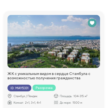
а: открытый бассейн, зона для отдыха на террасе, фитнес-ц
ь еще более комфортным и приятным.
просы, которые у Вас возникнут и с удовольствием пр
ЖК с уникальным видом в сердце Стамбула с
возможностью получения гражданства
Рассрочка
ID
:
MAY5331
нием на строительство
Стамбул / Пендик
Площадь:
104-315 м²
Комнат:
2+1, 3+1, 4+1
До моря:
1500 м