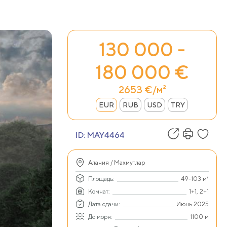
130 000 -
180 000 €
2653 €/м²
EUR
RUB
USD
TRY
ID:
MAY4464
Алания / Махмутлар
Площадь:
49-103 м²
Комнат:
1+1, 2+1
Дата сдачи:
Июнь 2025
До моря:
1100 м