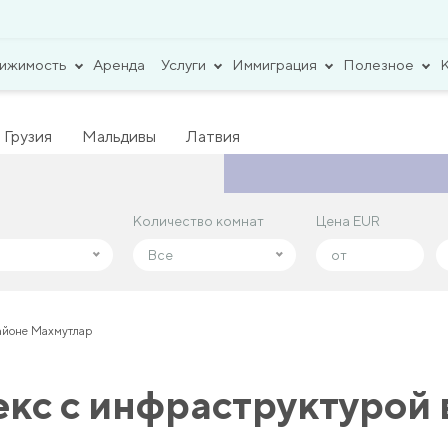
вижимость
Аренда
Услуги
Иммиграция
Полезное
Грузия
Мальдивы
Латвия
Количество комнат
Количество комнат
Цена EUR
Цена EUR
Все
Все
айоне Махмутлар
кс с инфраструктурой 