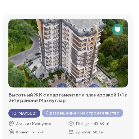
ентр, детская
едоставим
Высотный ЖК с апартаментами планировкой 1+1 и
2+1 в районе Махмутлар
С разрешением на строительство
ID
:
MAY5001
Алания / Махмутлар
Площадь:
43-69 м²
Комнат:
1+1, 2+1
До моря:
680 м