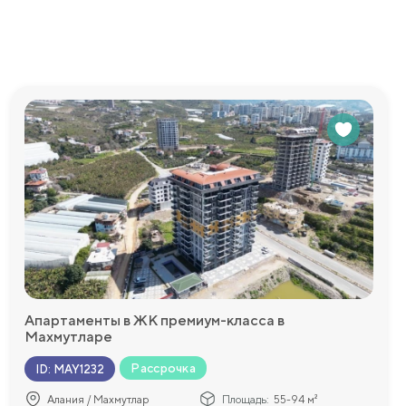
вадратных
или город.
т жилье в
переезд
еменное жилье
е время.
р. Для тех,
жно
щадка, где они
е можно
Апартаменты в ЖК премиум-класса в
Махмутларе
едоставим
Рассрочка
ID
:
MAY1232
Алания / Махмутлар
Площадь:
55-94 м²