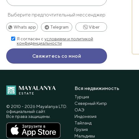
Выберите предпочтительный мессенджер
Whats app
Telegram
Viber
Я согласен с
условиями и политикой
конфиденциальности
Вся недвижимость
Турция
Северный Кипр
© 2010 - 2026 Мayalanya LTD.
ОАЭ
официальный сайт.
Все права защищены.
Индонезия
Тайланд
Грузия
Мальдивы