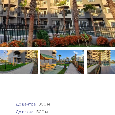
До центра:
300 м
До пляжа:
500 м