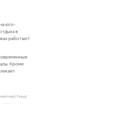
на юго-
отдыха в
яжах работают
 современные
залы. Кроме
влекает
ения местных
о делает