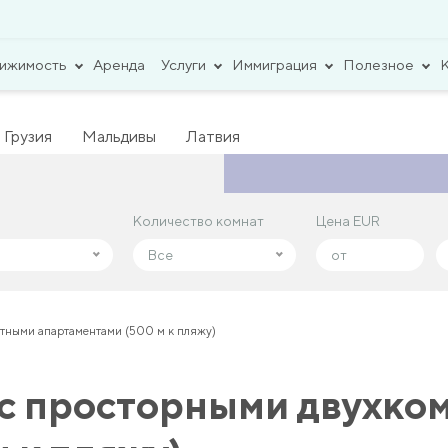
вижимость
Аренда
Услуги
Иммиграция
Полезное
Грузия
Мальдивы
Латвия
Количество комнат
Количество комнат
Цена EUR
Цена EUR
Все
Все
тными апартаментами (500 м к пляжу)
с просторными двухко