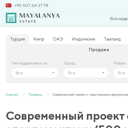
+90 507 261 37 78
Вся нед
Турция
Кипр
ОАЭ
Индонезия
Таиланд
Продажа
Тип недвижимости
Тип недвижимости
Город
Город
Район
Район
Все
Все
Все
Все
Все
Все
Главная
Продажа
Современный проект с просторными двухкомна
Современный проект 