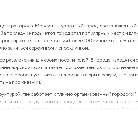
 центра города. Мерсин — курортный город, расположенный 
За последние годы, этот город стал популярным местом для 
, простираются на протяжении более 100 километров. На пл
жно заняться серфингом и снорклингом.
ор развлечений для своих посетителей. В городе находятся
одный морской порт, а также торговые центры и спортивные 
что способствует низким ценам на товары и услуги, что при
ть на проживании.
руктурой, где работает отлично организованный городской
гаться по городу. Также, в городе есть возможность посещ
торые будут интересны для туристов со всего мира. Все эт
 отдохнуть и провести свой досуг в комфортных условиях.