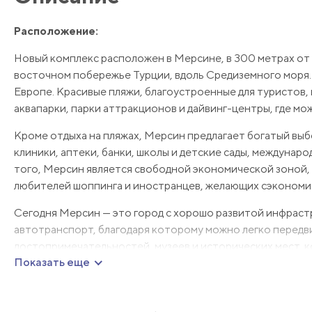
Расположение:
Новый комплекс расположен в Мерсине, в 300 метрах от
восточном побережье Турции, вдоль Средиземного моря. 
Европе. Красивые пляжи, благоустроенные для туристов
аквапарки, парки аттракционов и дайвинг-центры, где мо
Кроме отдыха на пляжах, Мерсин предлагает богатый выб
клиники, аптеки, банки, школы и детские сады, междунар
того, Мерсин является свободной экономической зоной, 
любителей шоппинга и иностранцев, желающих сэкономи
Сегодня Мерсин — это город с хорошо развитой инфраст
автотранспорт, благодаря которому можно легко передви
достопримечательностей, музеев и исторических мест, ко
Показать еще
Мерсин привлекательным местом для туристов, желающих
Характеристики: