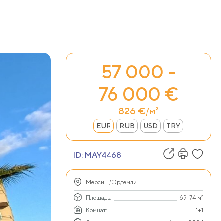
57 000 -
76 000 €
826 €/м²
EUR
RUB
USD
TRY
ID:
MAY4468
Мерсин / Эрдемли
Площадь:
69-74 м²
Комнат:
1+1