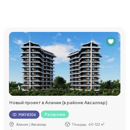
упны квартиры с планировкой 1+1, с площадью от 69 до 74 к
ет насладиться прекрасным видом на море, природу, бассейн 
метров, что делает его идеальным выбором для тех, кто ище
тенциальным покупателям возможность запланировать свое 
льным вариантом для тех, кто ищет комфортабельное и совр
льная площадка, где можно сыграть в баскетбол в свободно
о вкусу многим. Также, в жилом комплексе есть фитнес-цент
е есть беседки для отдыха и зоны отдыха с барбекю, где мо
же не останутся без занятий – им предлагается детская пло
 спа-процедур доступны турецкий хамам и финская сауна, гд
Новый проект в Алании (в районе Авсаллар)
Рассрочка
ID
:
MAY4306
просы, которые у Вас возникнут и с удовольствием пр
Алания / Авсаллар
Площадь:
60-122 м²