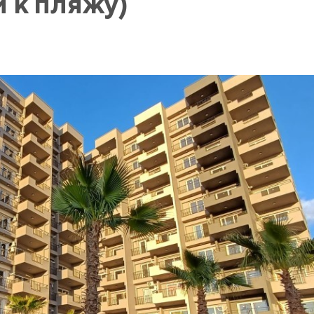
 к пляжу)