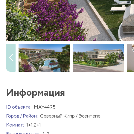
Информация
ID объекта:
MAY4495
Город / Район:
Северный Кипр / Эсентепе
Комнат:
1+1,2+1
Ванных комнат:
1-2