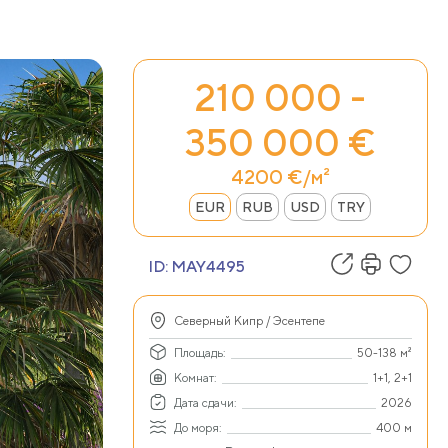
210 000 -
350 000 €
4200 €/м²
EUR
RUB
USD
TRY
ID:
MAY4495
Северный Кипр / Эсентепе
Площадь:
50-138 м²
Комнат:
1+1, 2+1
Дата сдачи:
2026
До моря:
400 м