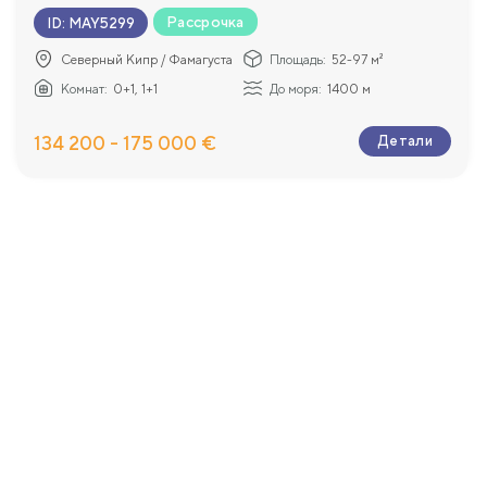
Рассрочка
ID
:
MAY5299
Северный Кипр / Фамагуста
Площадь:
52-97 м²
Комнат:
0+1, 1+1
До моря:
1400 м
134 200 - 175 000 €
Детали