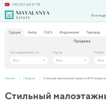
+90 507 261 37 78
Вся нед
Турция
Кипр
ОАЭ
Индонезия
Таиланд
Продажа
Тип недвижимости
Тип недвижимости
Город
Город
Район
Район
Все
Все
Все
Все
Все
Все
Главная
Продажа
Стильный малоэтажный проект в 400 метрах о
Стильный малоэтажны