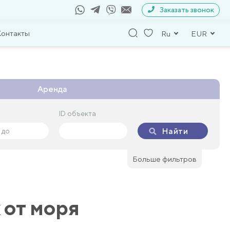
Заказать звонок
Контакты
Ru
EUR
Аренда
ID объекта
ID объекта
Найти
Найти
Больше фильтров
 от моря