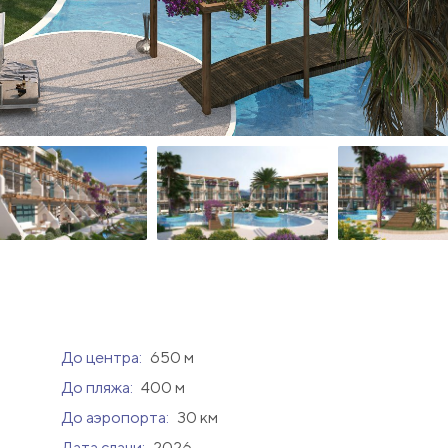
До центра:
650 м
До пляжа:
400 м
До аэропорта:
30 км
Дата сдачи:
2026