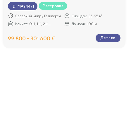
Рассрочка
ID
:
MAY4471
Северный Кипр / Газиверен
Площадь:
35-95 м²
Комнат:
0+1, 1+1, 2+1...
До моря:
100 м
99 800 - 301 600 €
Детали