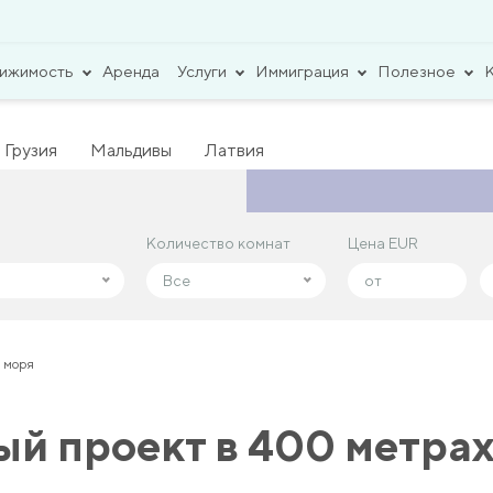
вижимость
Аренда
Услуги
Иммиграция
Полезное
Грузия
Мальдивы
Латвия
Количество комнат
Количество комнат
Цена EUR
Цена EUR
Все
Все
т моря
й проект в 400 метрах