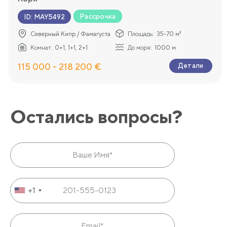
Рассрочка
ID
:
MAY5492
Северный Кипр / Фамагуста
Площадь:
35-70 м²
Комнат:
0+1, 1+1, 2+1
До моря:
1000 м
115 000 - 218 200 €
Детали
Остались вопросы?
+1