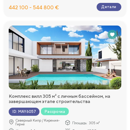
442 100 - 544 800 €
Детали
Комплекс вилл 305 м² с личным бассейном, на
завершающем этапе строительства
Рассрочка
ID
:
MAY6057
Северный Кипр / Кирения-
Площадь:
305 м²
Гирне