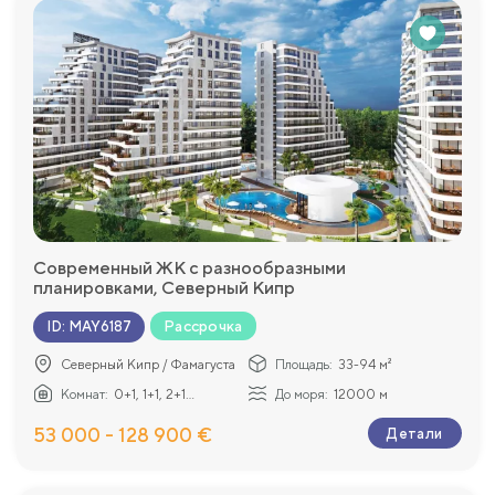
Современный ЖК с разнообразными
планировками, Северный Кипр
Рассрочка
ID
:
MAY6187
Северный Кипр / Фамагуста
Площадь:
33-94 м²
Комнат:
0+1, 1+1, 2+1...
До моря:
12000 м
53 000 - 128 900 €
Детали