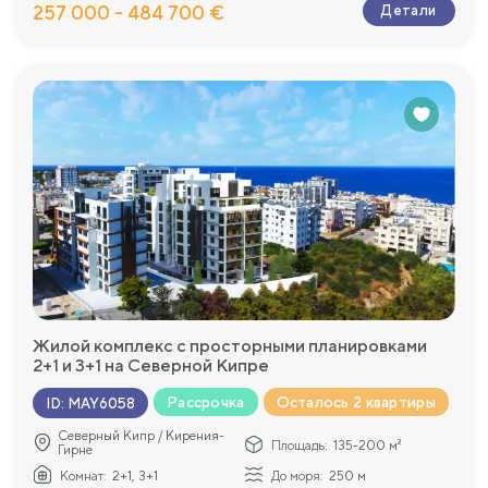
257 000 - 484 700 €
Детали
Жилой комплекс с просторными планировками
2+1 и 3+1 на Северной Кипре
Рассрочка
Осталось 2 квартиры
ID
:
MAY6058
Северный Кипр / Кирения-
Площадь:
135-200 м²
Гирне
Комнат:
2+1, 3+1
До моря:
250 м