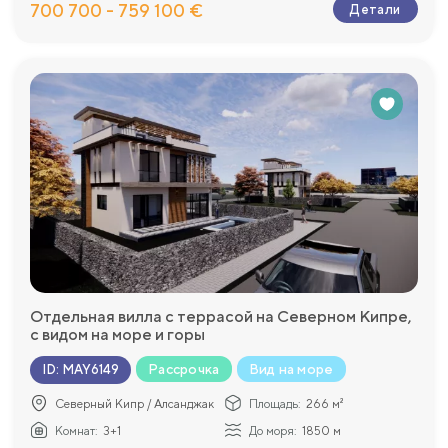
700 700 - 759 100 €
Детали
Отдельная вилла с террасой на Северном Кипре,
с видом на море и горы
Рассрочка
Вид на море
ID
:
MAY6149
Северный Кипр / Алсанджак
Площадь:
266 м²
Комнат:
3+1
До моря:
1850 м