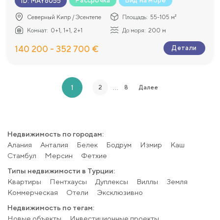
Рассрочка
Вид на море
ID
:
MAY6055
Северный Кипр / Эсентепе
Площадь:
55-105 м²
Комнат:
0+1, 1+1, 2+1
До моря:
200 м
140 200 - 352 700 €
Детали
…
1
2
8
Далее
Недвижимость по городам:
Алания
Анталия
Белек
Бодрум
Измир
Каш
Стамбул
Мерсин
Фетхие
Типы недвижимости в Турции:
Квартиры
Пентхаусы
Дуплексы
Виллы
Земля
Коммерческая
Отели
Эксклюзивно
Недвижимость по тегам:
Новые объекты
Инвестиционные проекты