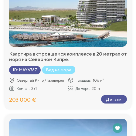
Квартира в строящемся комплексе в 20 метрах от
моря на Северном Кипре.
Вид на море
ID
:
MAY6767
Северный Кипр / Газиверен
Площадь:
106 м²
Комнат:
2+1
До моря:
20 м
203 000 €
Детали