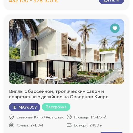
432 100 - 578 100 €
Детали
Виллы с бассейном, тропическим садом и
современным дизайном на Северном Кипре
Рассрочка
ID
:
MAY6059
Северный Кипр / Алсанджак
Площадь:
115-175 м²
Комнат:
2+1, 3+1
До моря:
2400 м