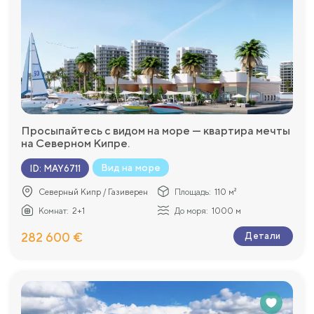
Просыпайтесь с видом на море — квартира мечты
на Северном Кипре.
Вид на море
ID
:
MAY6711
Северный Кипр / Газиверен
Площадь:
110 м²
Комнат:
2+1
До моря:
1000 м
282 600 €
Детали