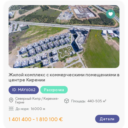
Жилой комплекс с коммерческими помещениями в
центре Кирении
Рассрочка
ID
:
MAY6062
Северный Кипр / Кирения-
Площадь:
440-505 м²
Гирне
До моря:
16000 м
1 401 400 - 1 810 100 €
Детали