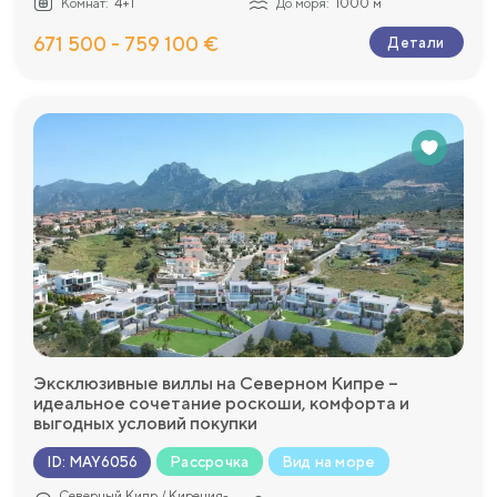
Комнат:
4+1
До моря:
1000 м
671 500 - 759 100 €
Детали
Эксклюзивные виллы на Северном Кипре –
идеальное сочетание роскоши, комфорта и
выгодных условий покупки
Рассрочка
Вид на море
ID
:
MAY6056
Северный Кипр / Кирения-