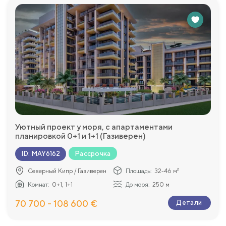
Уютный проект у моря, с апартаментами
планировкой 0+1 и 1+1 (Газиверен)
Рассрочка
ID
:
MAY6162
Северный Кипр / Газиверен
Площадь:
32-46 м²
Комнат:
0+1, 1+1
До моря:
250 м
70 700 - 108 600 €
Детали