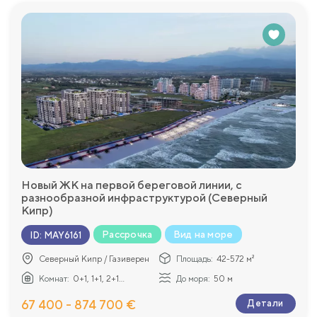
Новый ЖК на первой береговой линии, с
разнообразной инфраструктурой (Северный
Кипр)
Рассрочка
Вид на море
ID
:
MAY6161
Северный Кипр / Газиверен
Площадь:
42-572 м²
Комнат:
0+1, 1+1, 2+1...
До моря:
50 м
67 400 - 874 700 €
Детали