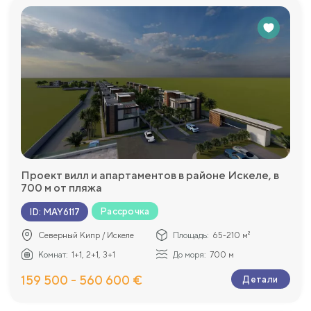
Проект вилл и апартаментов в районе Искеле, в
700 м от пляжа
Рассрочка
ID
:
MAY6117
Северный Кипр / Искеле
Площадь:
65-210 м²
Комнат:
1+1, 2+1, 3+1
До моря:
700 м
159 500 - 560 600 €
Детали