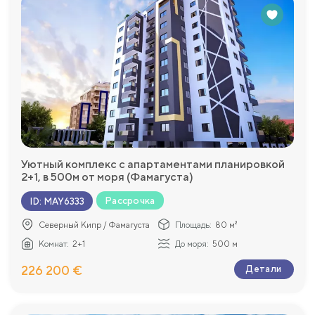
Уютный комплекс с апартаментами планировкой
2+1, в 500м от моря (Фамагуста)
Рассрочка
ID
:
MAY6333
Северный Кипр / Фамагуста
Площадь:
80 м²
Комнат:
2+1
До моря:
500 м
226 200 €
Детали