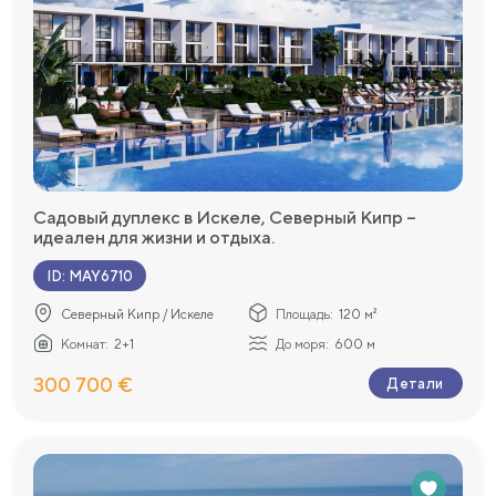
Садовый дуплекс в Искеле, Северный Кипр –
идеален для жизни и отдыха.
ID
:
MAY6710
Северный Кипр / Искеле
Площадь:
120 м²
Комнат:
2+1
До моря:
600 м
300 700 €
Детали