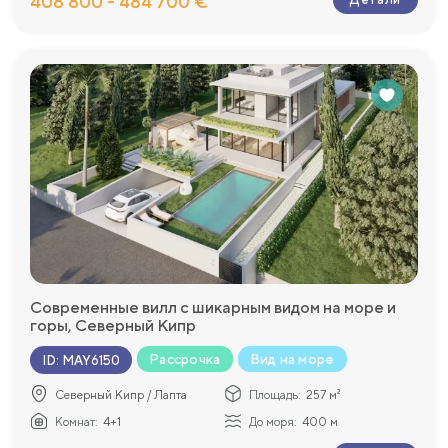
408 800 - 484 700 €
Современные вилл с шикарным видом на море и
горы, Северный Кипр
Рассрочка
Вид на море
ID
:
MAY6150
Северный Кипр / Лапта
Площадь:
257 м²
Комнат:
4+1
До моря:
400 м