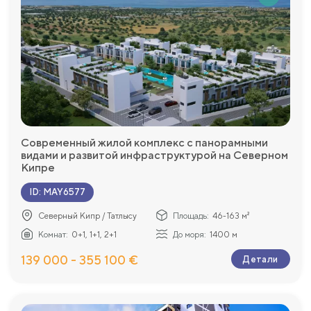
Современный жилой комплекс с панорамными
видами и развитой инфраструктурой на Северном
Кипре
ID
:
MAY6577
Северный Кипр / Татлысу
Площадь:
46-163 м²
Комнат:
0+1, 1+1, 2+1
До моря:
1400 м
139 000 - 355 100 €
Детали