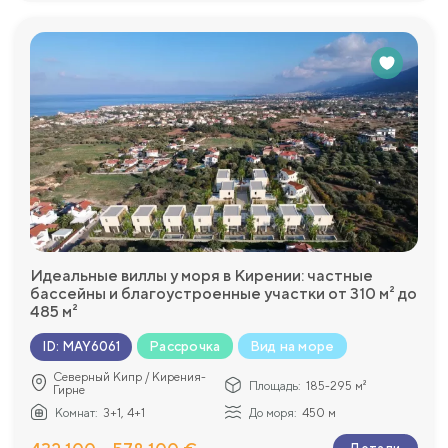
Идеальные виллы у моря в Кирении: частные
бассейны и благоустроенные участки от 310 м² до
485 м²
Рассрочка
Вид на море
ID
:
MAY6061
Северный Кипр / Кирения-
Площадь:
185-295 м²
Гирне
Комнат:
3+1, 4+1
До моря:
450 м