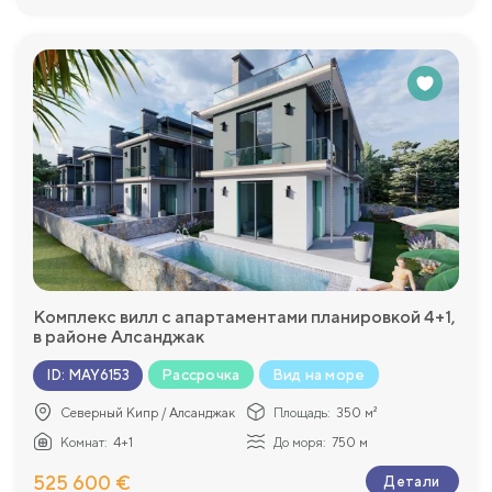
Комплекс вилл с апартаментами планировкой 4+1,
в районе Алсанджак
Рассрочка
Вид на море
ID
:
MAY6153
Северный Кипр / Алсанджак
Площадь:
350 м²
Комнат:
4+1
До моря:
750 м
525 600 €
Детали