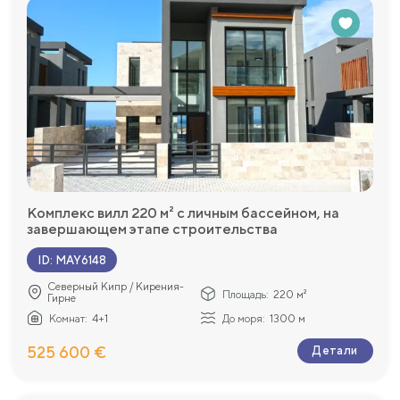
Комплекс вилл 220 м² с личным бассейном, на
завершающем этапе строительства
ID
:
MAY6148
Северный Кипр / Кирения-
Площадь:
220 м²
Гирне
Комнат:
4+1
До моря:
1300 м
525 600 €
Детали