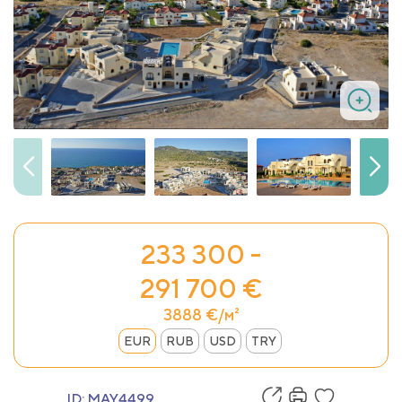
233 300 -
291 700 €
3888 €/м²
EUR
RUB
USD
TRY
ID:
MAY4499