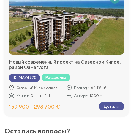
Новый современный проект на Северном Кипре,
район Фамагуста
Рассрочка
ID
:
MAY4775
Северный Кипр / Искеле
Площадь:
64-118 м²
Комнат:
0+1, 1+1, 2+1...
До моря:
1000 м
159 900 - 298 700 €
Детали
Остались вопросы?