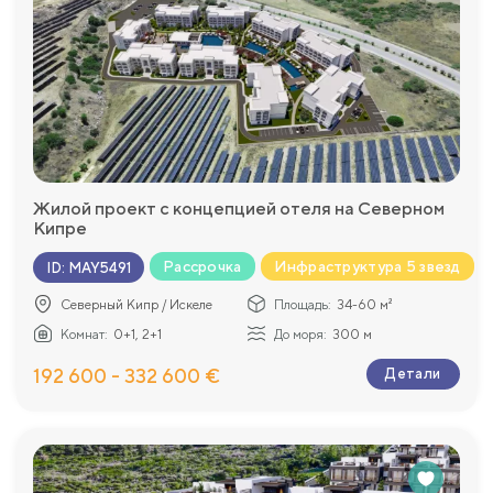
Жилой проект с концепцией отеля на Северном
Кипре
Рассрочка
Инфраструктура 5 звезд
ID
:
MAY5491
Северный Кипр / Искеле
Площадь:
34-60 м²
Комнат:
0+1, 2+1
До моря:
300 м
192 600 - 332 600 €
Детали