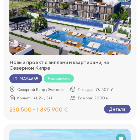
Новый проект с виллами и квартирами, на
Северном Кипре
Рассрочка
ID
:
MAY4665
Северный Кипр / Эсентепе
Площадь:
78-507 м²
Комнат:
1+1, 2+1, 3+1...
До моря:
2000 м
230 500 - 1 895 900 €
Детали