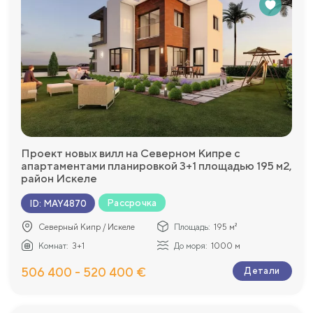
Проект новых вилл на Северном Кипре c
апартаментами планировкой 3+1 площадью 195 м2,
район Искеле
Рассрочка
ID
:
MAY4870
Северный Кипр / Искеле
Площадь:
195 м²
Комнат:
3+1
До моря:
1000 м
506 400 - 520 400 €
Детали