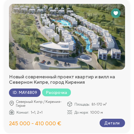
Новый современный проект квартир и вилл на
Северном Кипре, город Кирения
Рассрочка
ID
:
MAY4809
Северный Кипр / Кирения-
Площадь:
81-170 м²
Гирне
Комнат:
1+1, 2+1
До моря:
1000 м
245 000 - 410 000 €
Детали