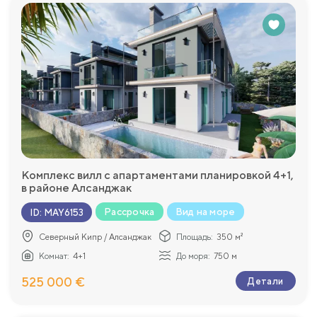
Комплекс вилл с апартаментами планировкой 4+1,
в районе Алсанджак
Рассрочка
Вид на море
ID
:
MAY6153
Северный Кипр / Алсанджак
Площадь:
350 м²
Комнат:
4+1
До моря:
750 м
525 000 €
Детали