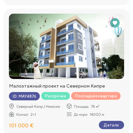
Малоэтажный проект на Северном Кипре
Рассрочка
Последняя квартира
ID
:
MAY4876
Северный Кипр / Никосия
Площадь:
78 м²
Комнат:
2+1
До моря:
14000 м
101 000 €
Детали