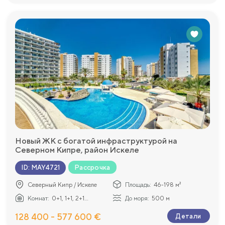
Новый ЖК с богатой инфраструктурой на
Северном Кипре, район Искеле
Рассрочка
ID
:
MAY4721
Северный Кипр / Искеле
Площадь:
46-198 м²
Комнат:
0+1, 1+1, 2+1...
До моря:
500 м
128 400 - 577 600 €
Детали