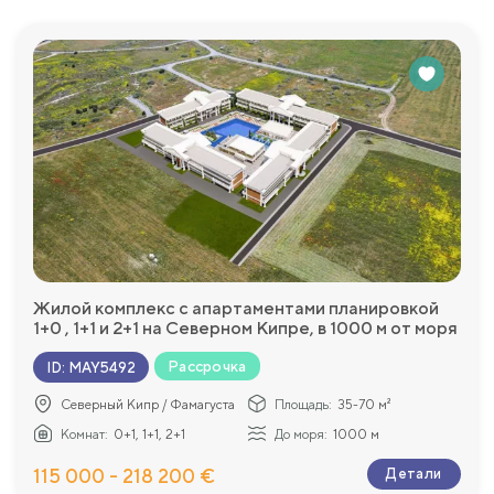
Жилой комплекс с апартаментами планировкой
1+0 , 1+1 и 2+1 на Северном Кипре, в 1000 м от моря
Рассрочка
ID
:
MAY5492
Северный Кипр / Фамагуста
Площадь:
35-70 м²
Комнат:
0+1, 1+1, 2+1
До моря:
1000 м
115 000 - 218 200 €
Детали