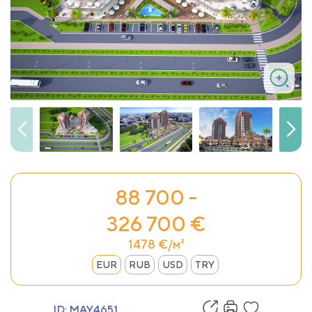
88 700 -
326 700 €
1478 €/м²
EUR
RUB
USD
TRY
ID:
MAY4651