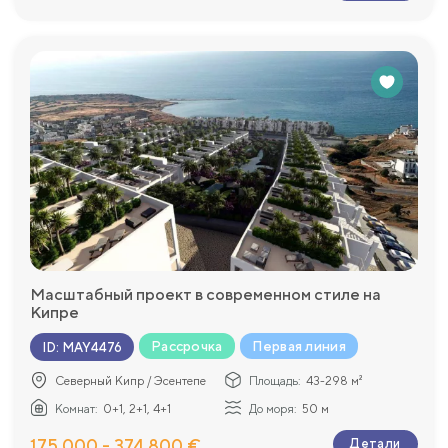
Масштабный проект в современном стиле на
Кипре
Рассрочка
Первая линия
ID
:
MAY4476
Северный Кипр / Эсентепе
Площадь:
43-298 м²
Комнат:
0+1, 2+1, 4+1
До моря:
50 м
175 000 - 374 800 €
Детали