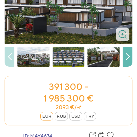
391 300 -
1 985 300 €
2093 €/м²
EUR
RUB
USD
TRY
ID:
MAY4674