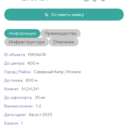
Оставить заявку
Информация
Преимущества
Инфраструктура
Описание
ID объекта:
MAY4674
До центра:
400 м
Город / Район:
Северный Кипр / Искеле
До пляжа:
800 м
Комнат:
1+1,2+1,3+1
До аэропорта:
35 км
Ванных комнат:
1-2
Дата сдачи:
Август 2025
Балкон:
1