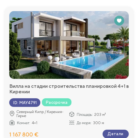
Вилла на стадии строительства планировкой 4+1 в
Кирении
Рассрочка
ID
:
MAY4791
Северный Кипр / Кирения-
Площадь:
203 м²
Гирне
Комнат:
4+1
До моря:
300 м
1 167 800 €
Детали