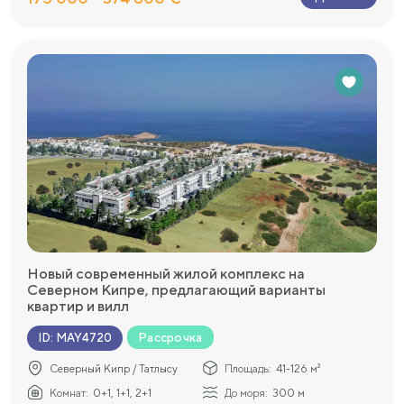
Новый современный жилой комплекс на
Северном Кипре, предлагающий варианты
квартир и вилл
Рассрочка
ID
:
MAY4720
Северный Кипр / Татлысу
Площадь:
41-126 м²
Комнат:
0+1, 1+1, 2+1
До моря:
300 м