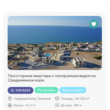
 для вашего удобства и развлечений. Для любителей спорта 
ивными играми и тренировками. Дети могут плавать и играть
рытый бассейн предлагает возможность охладиться в жаркие 
изическую форму прямо рядом с домом. Дополнительные удо
ь время с семьей и друзьями, а также каждая вилла имеет с
просы, которые у Вас возникнут и с удовольствием пр
Просторные квартиры с панорамным видом на
Средиземное море
Рассрочка
Вид на море
ID
:
MAY4499
Северный Кипр / Эсентепе
Площадь:
60-100 м²
Комнат:
1+1, 2+1
До моря:
140 м