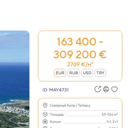
163 400 -
309 200 €
2769 €/м²
EUR
RUB
USD
TRY
ID:
MAY4731
Северный Кипр / Татлысу
Площадь:
59-106 м²
Комнат:
1+1, 2+1