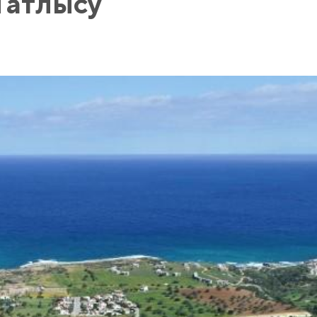
 Татлысу