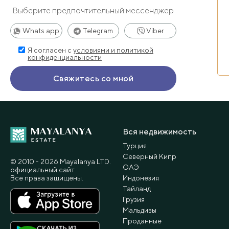
Выберите предпочтительный мессенджер
Whats app
Telegram
Viber
Я согласен с
условиями и политикой
конфиденциальности
Вся недвижимость
Турция
Северный Кипр
© 2010 - 2026 Мayalanya LTD.
ОАЭ
официальный сайт.
Все права защищены.
Индонезия
Тайланд
Грузия
Мальдивы
Проданные