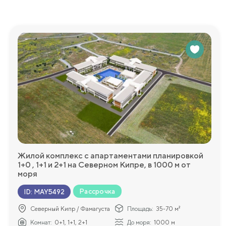
Комплекс вилл предлагает разнообразную инфраструктуру
баскетбольная площадка, где вы можете наслаждаться акт
бассейне, а также проводить время на зеленом саду. Отк
центр обеспечит вам возможность поддерживать свою ф
включают зоны отдыха и барбекю, где вы можете проводит
открытую парковку для вашего удобства.
Мы будем рады ответить на любые дополнительные во
более подробную информацию!
Жилой комплекс с апартаментами планировкой
1+0 , 1+1 и 2+1 на Северном Кипре, в 1000 м от
моря
Рассрочка
ID
:
MAY5492
Северный Кипр / Фамагуста
Площадь:
35-70 м²
Комнат:
0+1, 1+1, 2+1
До моря:
1000 м