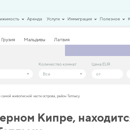
вижимость
Аренда
Услуги
Иммиграция
Полезное
Грузия
Мальдивы
Латвия
Количество комнат
Количество комнат
Цена EUR
Цена EUR
Все
Все
 самой живописной части острова, район Татлысу
ерном Кипре, находитс