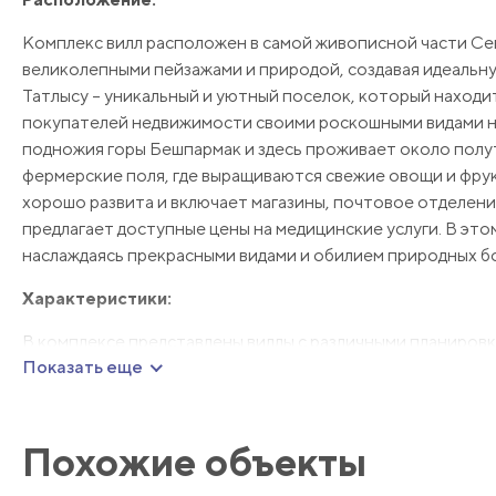
Комплекс вилл расположен в самой живописной части Се
великолепными пейзажами и природой, создавая идеальну
Татлысу – уникальный и уютный поселок, который находи
покупателей недвижимости своими роскошными видами на
подножия горы Бешпармак и здесь проживает около полу
фермерские поля, где выращиваются свежие овощи и фру
хорошо развита и включает магазины, почтовое отделени
предлагает доступные цены на медицинские услуги. В э
наслаждаясь прекрасными видами и обилием природных бо
Характеристики:
В комплексе представлены виллы с различными планировка
Показать еще
современного дизайна и комфорта. Внутри вы найдете п
наслаждаться живописными видами на природу и бассейн.
достаточно места для комфортной жизни.
Похожие объекты
Инфраструктура: