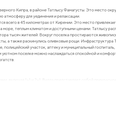
верного Кипра, в районе Татлысу Фамагусты. Это место ок
ю атмосферу для уединения и релаксации.
тся всего в 45 километрах от Кирении. Это место привлекае
 море, теплым климатом и доступными ценами. Татлысу рас
тора тысяч жителей. Вокруг поселка простираются живопи
кты, а также раскинулись оливковые рощи. Инфраструктура 
е, полицейский участок, аптеку и муниципальный госпиталь
том уютном поселке можно наслаждаться спокойной и комфор
гатств.
ми, включая 1+1 и 2+1. Вилла представляет собой прекрасно
росторные комнаты и стильные интерьеры. Большие балконы
 Площадь варьируется от 59 до 106 квадратных метров, обе