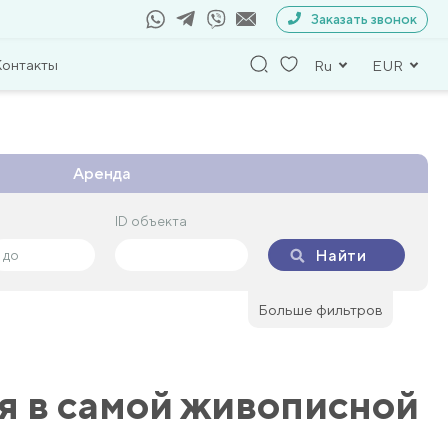
Заказать звонок
Контакты
Ru
EUR
Аренда
ID объекта
ID объекта
Найти
Найти
Больше фильтров
я в самой живописной