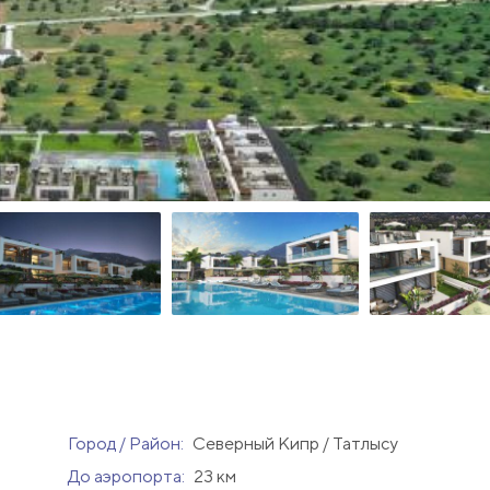
Город / Район:
Северный Кипр / Татлысу
До аэропорта:
23 км