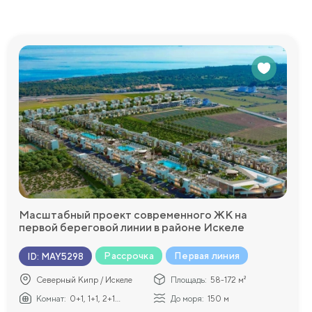
здесь есть
 в детском
дни. Фитнес-
бства
обственную
едоставим
Масштабный проект современного ЖК на
первой береговой линии в районе Искеле
Рассрочка
Первая линия
ID
:
MAY5298
Северный Кипр / Искеле
Площадь:
58-172 м²
Комнат:
0+1, 1+1, 2+1...
До моря:
150 м