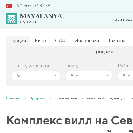
+90 507 261 37 78
Вся нед
Турция
Кипр
ОАЭ
Индонезия
Таиланд
Продажа
Тип недвижимости
Тип недвижимости
Город
Город
Район
Район
Все
Все
Все
Все
Все
Все
Главная
Продажа
Комплекс вилл на Северном Кипре, находится в
Комплекс вилл на Сев