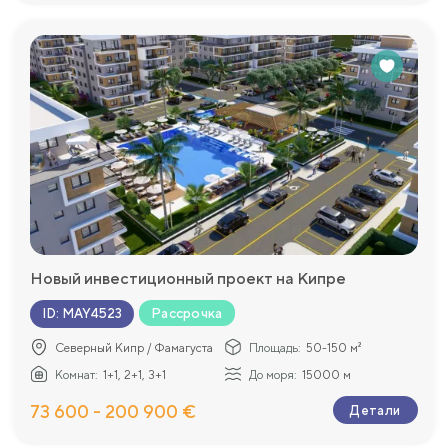
Новый инвестиционный проект на Кипре
Рассрочка
ID
:
MAY4523
Северный Кипр / Фамагуста
Площадь:
50-150 м²
Комнат:
1+1, 2+1, 3+1
До моря:
15000 м
73 600 - 200 900 €
Детали