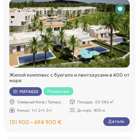
Жилой комплекс с бунгало и пентхаусами в 400 от
моря
Рассрочка
ID
:
MAY4424
Северный Кипр / Татлысу
Площадь:
60-286 м²
Комнат:
1+1, 2+1, 3+1
До моря:
400 м
151 900 - 694 900 €
Детали