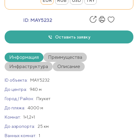
EUR
RUB
USD
TRY
ID:
MAY5232
Оставить заявку
Информация
Преимущества
Инфраструктура
Описание
ID объекта:
MAY5232
До центра:
940 м
Город / Район:
Пхукет
До пляжа:
4000 м
Комнат:
1+1,2+1
До аэропорта:
25 км
Ванных комнат:
1