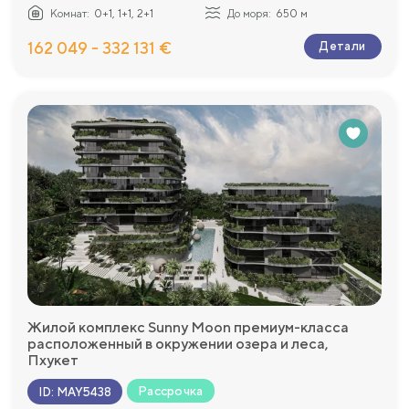
Комнат:
0+1, 1+1, 2+1
До моря:
650 м
162 049 - 332 131 €
Детали
Жилой комплекс Sunny Moon премиум-класса
расположенный в окружении озера и леса,
Пхукет
Рассрочка
ID
:
MAY5438