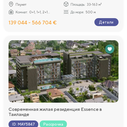
Пхукет
Площадь:
33-163 м²
Комнат:
0+1, 1+1, 2+1...
До моря:
500 м
139 044 - 566 704 €
Детали
Современная жилая резиденция Essence в
Таиланде
Рассрочка
ID
:
MAY5847