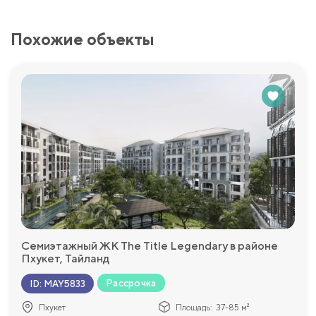
Похожие объекты
Семиэтажный ЖК The Title Legendary в районе
Пхукет, Тайланд
Рассрочка
ID
:
MAY5833
Пхукет
Площадь:
37-85 м²