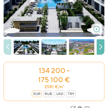
134 200 -
175 100 €
2581 €/м²
EUR
RUB
USD
TRY