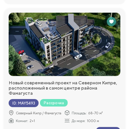
Новый современный проект на Северном Кипре,
расположенный в самом центре района
Фамагуста
Рассрочка
ID
:
MAY5493
Северный Кипр / Фамагуста
Площадь:
68-70 м²
Комнат:
2+1
До моря:
1000 м