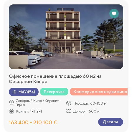
Офисное помещение площадью 60 м2 на
Северном Кипре
Рассрочка
Коммерческая недвижимост
ID
:
MAY4541
Северный Кипр / Кирения-
Площадь:
60-100 м²
Гирне
Комнат:
1+1, 2+1
До моря:
500 м
163 400 - 210 100 €
Детали