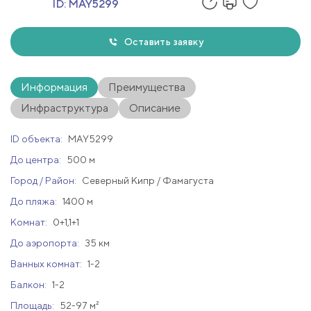
ID:
MAY5299
Оставить заявку
Информация
Преимущества
Инфраструктура
Описание
ID объекта:
MAY5299
До центра:
500 м
Город / Район:
Северный Кипр / Фамагуста
До пляжа:
1400 м
Комнат:
0+1,1+1
До аэропорта:
35 км
Ванных комнат:
1-2
Балкон:
1-2
Площадь:
52-97 м²