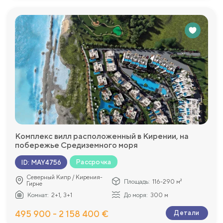
Комплекс вилл расположенный в Кирении, на
побережье Средиземного моря
Рассрочка
ID
:
MAY4756
Северный Кипр / Кирения-
Площадь:
116-290 м²
Гирне
Комнат:
2+1, 3+1
До моря:
300 м
495 900 - 2 158 400 €
Детали