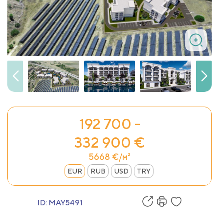
192 700 -
332 900 €
5668 €/м²
EUR
RUB
USD
TRY
ID:
MAY5491