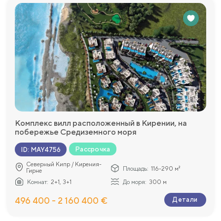
Комплекс вилл расположенный в Кирении, на
побережье Средиземного моря
Рассрочка
ID
:
MAY4756
Северный Кипр / Кирения-
Площадь:
116-290 м²
Гирне
Комнат:
2+1, 3+1
До моря:
300 м
496 400 - 2 160 400 €
Детали