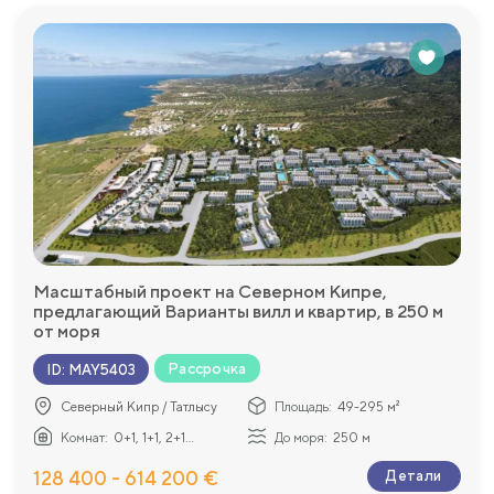
Масштабный проект на Северном Кипре,
предлагающий Варианты вилл и квартир, в 250 м
от моря
Рассрочка
ID
:
MAY5403
Северный Кипр / Татлысу
Площадь:
49-295 м²
Комнат:
0+1, 1+1, 2+1...
До моря:
250 м
128 400 - 614 200 €
Детали