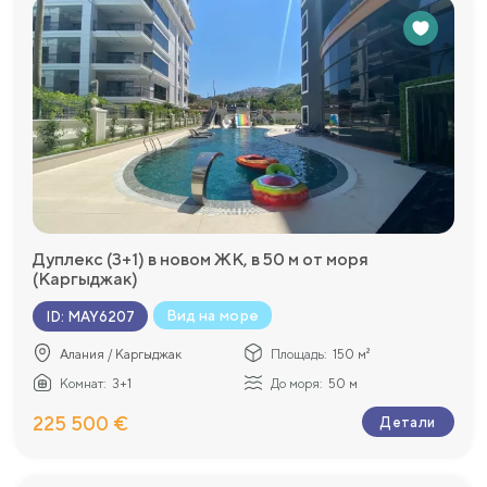
Дуплекс (3+1) в новом ЖК, в 50 м от моря
(Каргыджак)
Вид на море
ID
:
MAY6207
Алания / Каргыджак
Площадь:
150 м²
Комнат:
3+1
До моря:
50 м
225 500 €
Детали