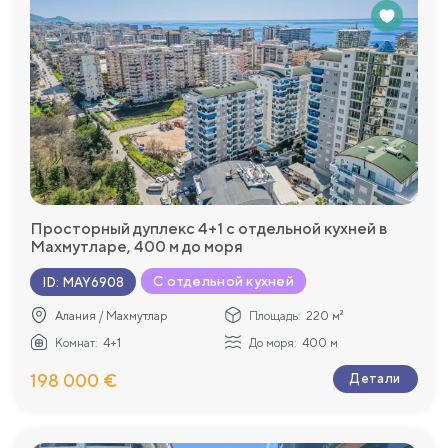
Просторный дуплекс 4+1 с отдельной кухней в
Махмутларе, 400 м до моря
С отдельной кухней
ID
:
MAY6908
Алания / Махмутлар
Площадь:
220 м²
Комнат:
4+1
До моря:
400 м
198 000 €
Детали