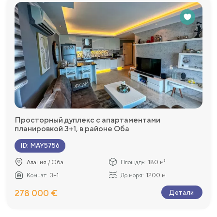
Просторный дуплекс с апартаментами
планировкой 3+1, в районе Оба
ID
:
MAY5756
Алания / Оба
Площадь:
180 м²
Комнат:
3+1
До моря:
1200 м
278 000 €
Детали