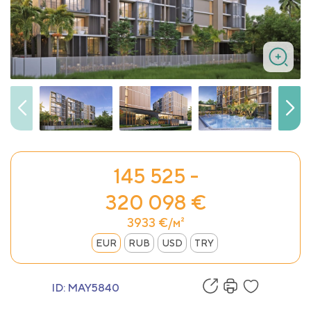
145 525 -
320 098 €
3933 €/м²
EUR
RUB
USD
TRY
ID:
MAY5840