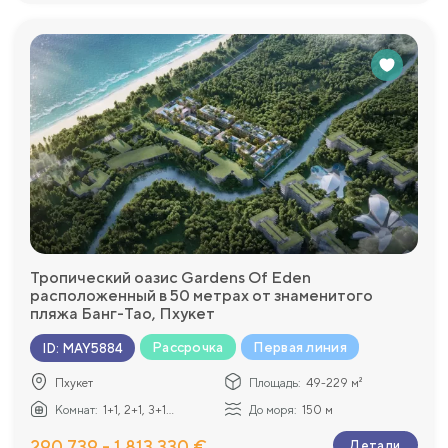
Тропический оазис Gardens Of Eden
расположенный в 50 метрах от знаменитого
пляжа Банг-Тао, Пхукет
Рассрочка
Первая линия
ID
:
MAY5884
Пхукет
Площадь:
49-229 м²
Комнат:
1+1, 2+1, 3+1...
До моря:
150 м
290 739 - 1 813 330 €
Детали