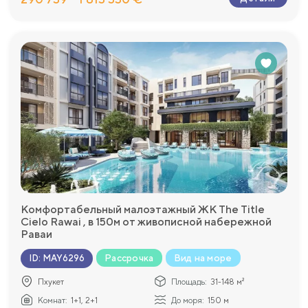
Комфортабельный малоэтажный ЖК The Title
Cielo Rawai , в 150м от живописной набережной
Раваи
Рассрочка
Вид на море
ID
:
MAY6296
Пхукет
Площадь:
31-148 м²
Комнат:
1+1, 2+1
До моря:
150 м