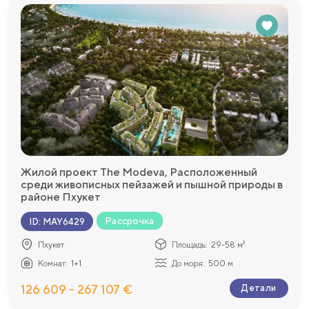
Жилой проект The Modeva, Расположенный
среди живописных пейзажей и пышной природы в
районе Пхукет
Рассрочка
ID
:
MAY6429
Пхукет
Площадь:
29-58 м²
Комнат:
1+1
До моря:
500 м
126 609 - 267 107 €
Детали