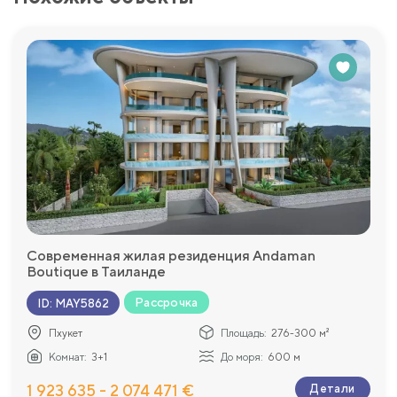
Современная жилая резиденция Andaman
Boutique в Таиланде
Рассрочка
ID
:
MAY5862
Пхукет
Площадь:
276-300 м²
Комнат:
3+1
До моря:
600 м
1 923 635 - 2 074 471 €
Детали