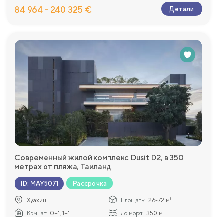
84 964 - 240 325 €
Детали
Современный жилой комплекс Dusit D2, в 350
метрах от пляжа, Таиланд
Рассрочка
ID
:
MAY5071
Хуахин
Площадь:
26-72 м²
Комнат:
0+1, 1+1
До моря:
350 м