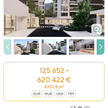
125 652 -
620 422 €
4333 €/м²
EUR
RUB
USD
TRY