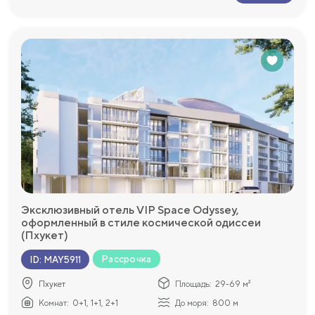
Эксклюзивный отель VIP Space Odyssey,
оформленный в стиле космической одиссеи
(Пхукет)
Рассрочка
ID
:
MAY5911
Пхукет
Площадь:
29-69 м²
Комнат:
0+1, 1+1, 2+1
До моря:
800 м