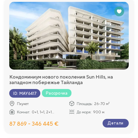
Кондоминиум нового поколения Sun Hills, на
западном побережье Тайланда
Рассрочка
ID
:
MAY6417
Пхукет
Площадь:
26-70 м²
Комнат:
0+1, 1+1, 2+1...
До моря:
900 м
87 869 - 346 445 €
Детали