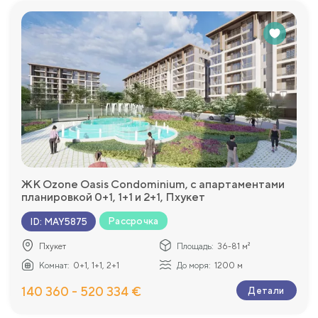
ЖК Ozone Oasis Condominium, с апартаментами
планировкой 0+1, 1+1 и 2+1, Пхукет
Рассрочка
ID
:
MAY5875
Пхукет
Площадь:
36-81 м²
Комнат:
0+1, 1+1, 2+1
До моря:
1200 м
140 360 - 520 334 €
Детали