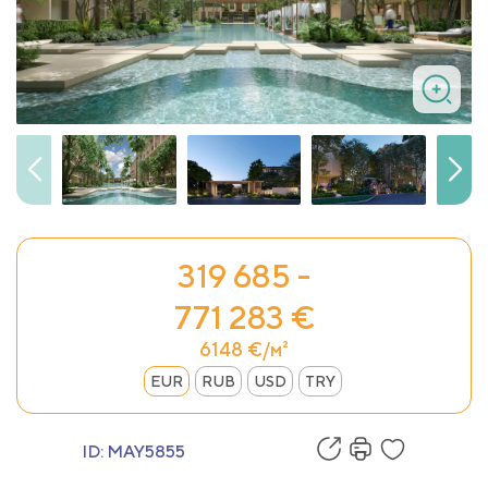
319 685 -
771 283 €
6148 €/м²
EUR
RUB
USD
TRY
ID:
MAY5855