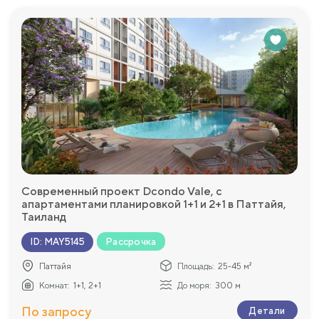
Современный проект Dcondo Vale, с
апартаментами планировкой 1+1 и 2+1 в Паттайя,
Таиланд
Рассрочка
ID
:
MAY5145
Паттайя
Площадь:
25-45 м²
Комнат:
1+1, 2+1
До моря:
300 м
По запросу
Детали