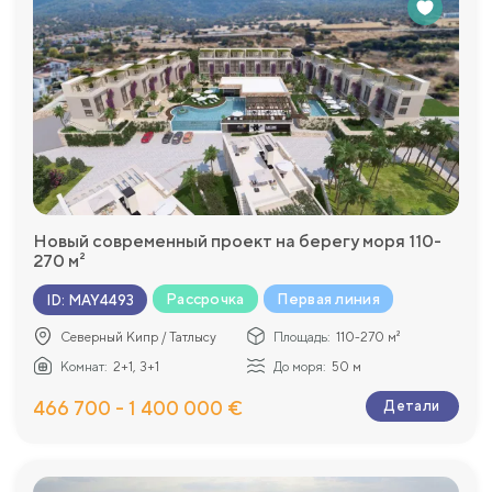
Новый современный проект на берегу моря 110-
270 м²
Рассрочка
Первая линия
ID
:
MAY4493
Северный Кипр / Татлысу
Площадь:
110-270 м²
Комнат:
2+1, 3+1
До моря:
50 м
466 700 - 1 400 000 €
Детали