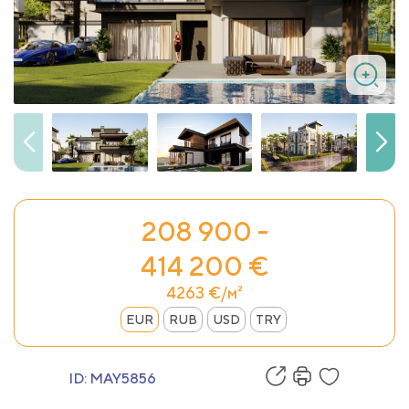
208 900 -
414 200 €
4263 €/м²
EUR
RUB
USD
TRY
ID:
MAY5856