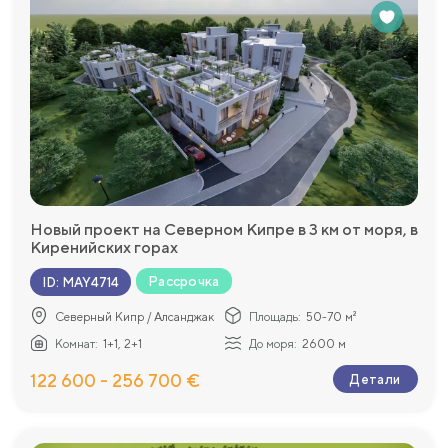
Новый проект на Северном Кипре в 3 км от моря, в
Киренийских горах
Рассрочка
ID
:
MAY4714
Северный Кипр / Алсанджак
Площадь:
50-70 м²
Комнат:
1+1, 2+1
До моря:
2600 м
122 600 - 256 700 €
Детали