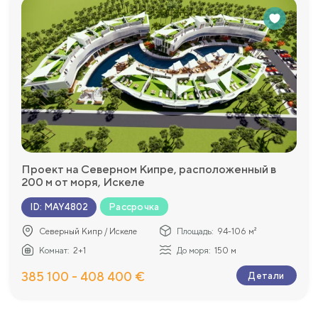
Проект на Северном Кипре, расположенный в
200 м от моря, Искеле
Рассрочка
ID
:
MAY4802
Северный Кипр / Искеле
Площадь:
94-106 м²
Комнат:
2+1
До моря:
150 м
385 100 - 408 400 €
Детали