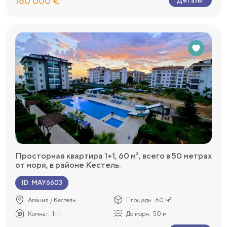
160 000 €
Детали
Просторная квартира 1+1, 60 м², всего в 50 метрах
от моря, в районе Кестель.
ID
:
MAY6603
Алания / Кестель
Площадь:
60 м²
Комнат:
1+1
До моря:
50 м