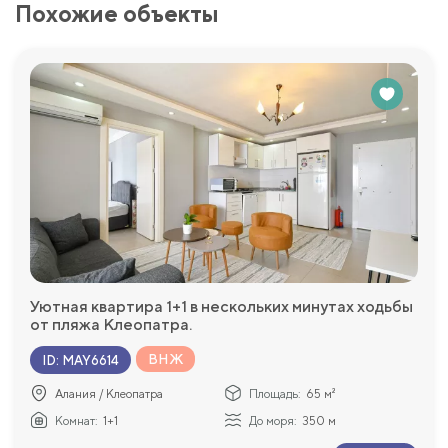
Похожие объекты
Уютная квартира 1+1 в нескольких минутах ходьбы
от пляжа Клеопатра.
ВНЖ
ID
:
MAY6614
Алания / Клеопатра
Площадь:
65 м²
Комнат:
1+1
До моря:
350 м