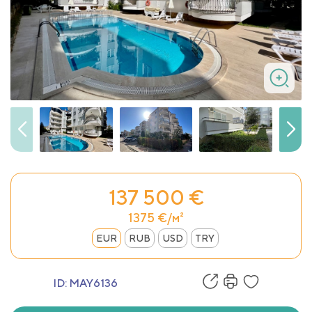
137 500 €
1375 €/м²
EUR
RUB
USD
TRY
ID:
MAY6136