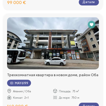
99 000 €
Детали
Трехкомнатная квартира в новом доме, район Оба
ID
:
MAY6199
Алания / Оба
Площадь:
75 м²
Комнат:
2+1
До моря:
750 м