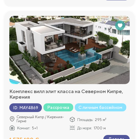
Комплекс вилл элит класса на Северном Кипре,
Кирения
Рассрочка
С личным бассейном
ID
:
MAY4869
Северный Кипр / Кирения-
Площадь:
295 м²
Гирне
Комнат:
5+1
До моря:
1700 м