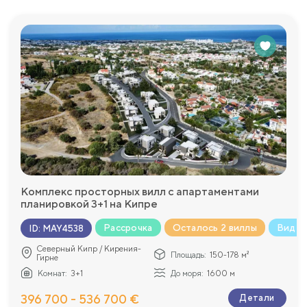
Комплекс просторных вилл с апартаментами
планировкой 3+1 на Кипре
Рассрочка
Осталось 2 виллы
Вид н
ID
:
MAY4538
Северный Кипр / Кирения-
Площадь:
150-178 м²
Гирне
Комнат:
3+1
До моря:
1600 м
396 700 - 536 700 €
Детали