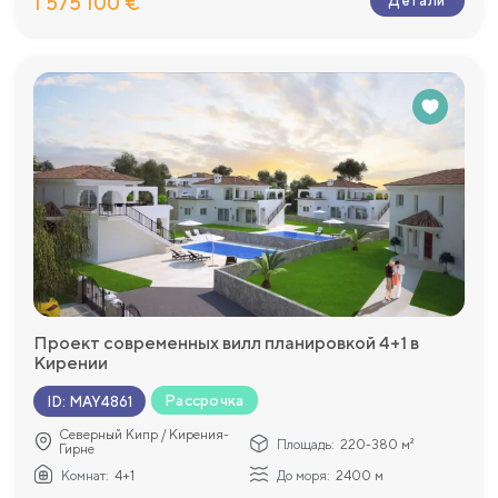
1 575 100 €
Детали
Проект современных вилл планировкой 4+1 в
Кирении
Рассрочка
ID
:
MAY4861
Северный Кипр / Кирения-
Площадь:
220-380 м²
Гирне
Комнат:
4+1
До моря:
2400 м