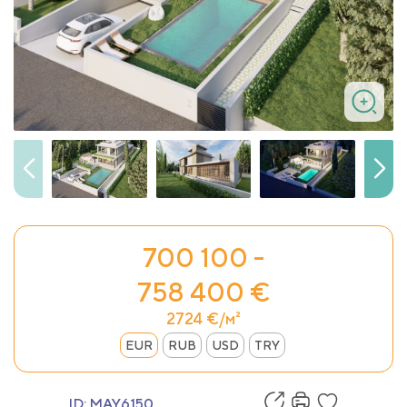
700 100 -
758 400 €
2724 €/м²
EUR
RUB
USD
TRY
ID:
MAY6150