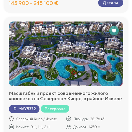
145 900 - 245 100 €
Детали
Масштабный проект современного жилого
комплекса на Севереном Кипре, в районе Искеле
Рассрочка
ID
:
MAY5372
Северный Кипр / Искеле
Площадь:
38-76 м²
Комнат:
0+1, 1+1, 2+1
До моря:
1450 м