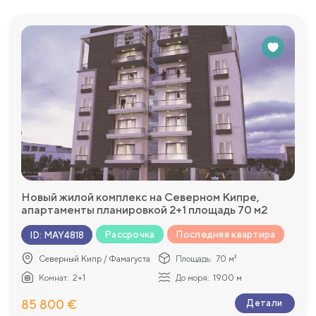
Новый жилой комплекс на Северном Кипре,
апартаменты планировкой 2+1 площадь 70 м2
Рассрочка
Последняя квартира
ID
:
MAY4818
Северный Кипр / Фамагуста
Площадь:
70 м²
Комнат:
2+1
До моря:
1900 м
85 800 €
Детали