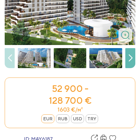
52 900 -
128 700 €
1603 €/м²
EUR
RUB
USD
TRY
ID:
MAY6187