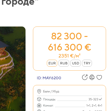
 городе"
82 300 -
616 300 €
2351 €/м²
EUR
RUB
USD
TRY
ID:
MAY6200
Бали / Убуд
Площадь:
35-323 м²
Комнат:
1+1, 2+1, 4+1