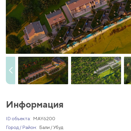
Информация
ID объекта:
MAY6200
Город / Район:
Бали / Убуд