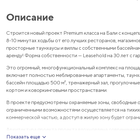
Описание
Строится новый проект Premium класса на Бали с концепц
8-10 минутах ходьбы от его лучших ресторанов, магазин
просторные таунхаусы и виллы с собственными бассейна
аренду! Форма собственности — Leasehold на 30 лет с га
Это огромный, многофункциональный комплекс на площад
включает полностью меблированные апартаменты, таунхау
бассейн площадью 500 м², тренажерный зал, прогулочные 
кортом и коворкинговыми пространствами.
В проекте предусмотрены охраняемые зоны, свободные от
ограниченными возможностями осуществляется на тихих 
коммерческой частью, а доступ в жилую зону будет ограни
Архитектура проекта проекта вдохновлена современным
Показать еще
роскошным дизайном. Все объекты отличаются высокока