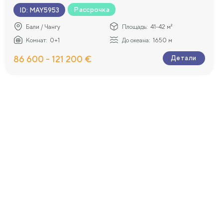
Рассрочка
ID
:
MAY5953
Бали / Чангу
Площадь:
41-42 м²
Комнат:
0+1
До океана:
1650 м
86 600 - 121 200 €
Детали