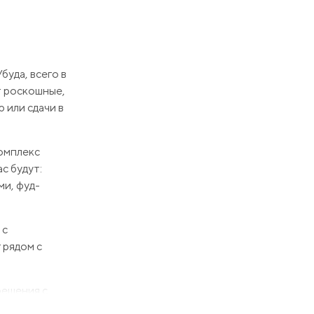
буда, всего в
т роскошные,
 или сдачи в
Комплекс
с будут:
ми, фуд-
 с
 рядом с
решения с
ым