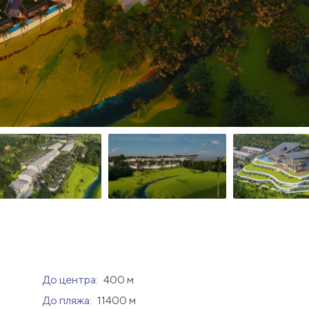
До центра:
400 м
До пляжа:
11400 м