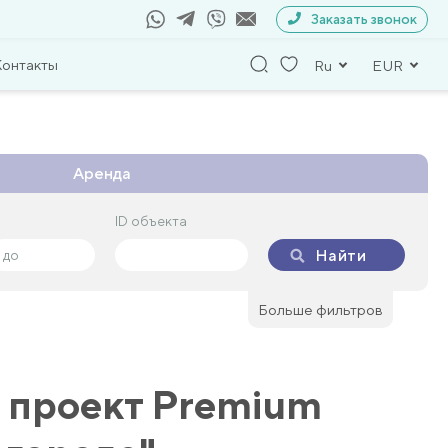
Заказать звонок
Контакты
Ru
EUR
Аренда
ID объекта
ID объекта
Найти
Найти
Больше фильтров
 проект Premium