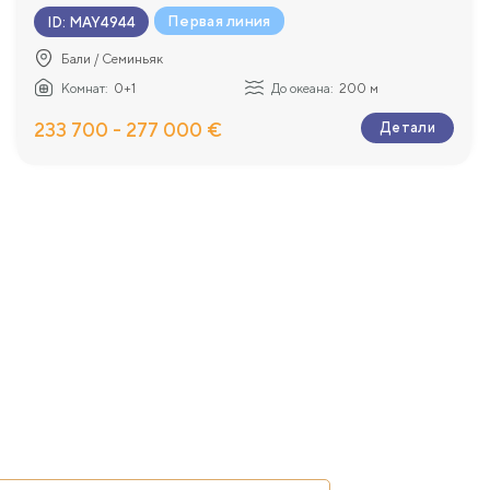
Первая линия
ID
:
MAY4944
Бали / Семиньяк
Комнат:
0+1
До океана:
200 м
233 700 - 277 000 €
Детали