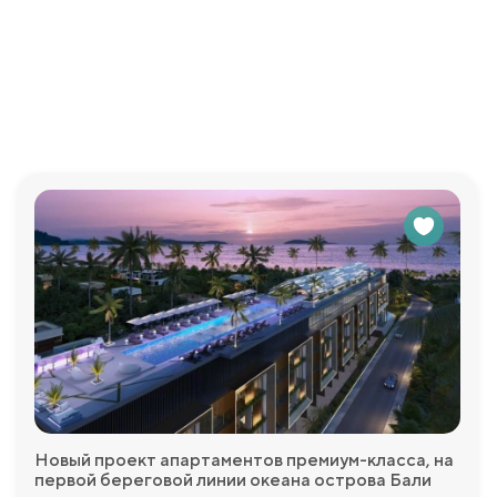
ами открывают виды на зелёные территории и обеспечиваю
 до 9 баллов, что обеспечивает высокую прочность и безоп
завершения строительства с минимальным первоначальным в
просы, которые у Вас возникнут и с удовольствием пр
Новый проект апартаментов премиум-класса, на
первой береговой линии океана острова Бали