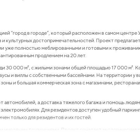
ией “город в городе”, который расположен в самом центре У
ов и культурных достопримечательностей. Проект предлагае
ми уже полностью меблированными и готовыми к проживанию
рантированным продлением на 20 лет.
и 30 000 м², с жилыми зонами общей площадью 17 000 м². 
сы и виллы с собственными бассейнами. На территории у ва
зоны и большая коммерческая зона с магазинами, ресторана
 автомобилей, а доставка тяжелого багажа и помощь людям
электромобилях. Для резидентов доступен удобный паркинг
чен только для резидентов и их гостей.
и мировыми тенденциями. Проект сочетает экологические 
чественной отделкой, функциональной планировкой и полн