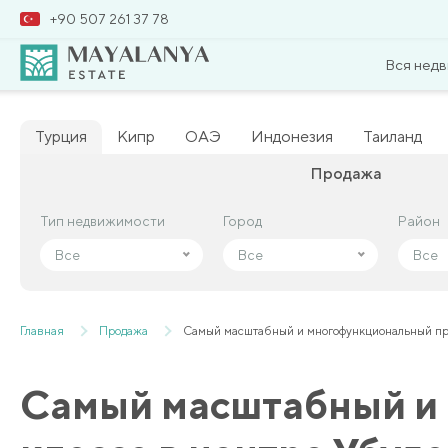
+90 507 261 37 78
Вся нед
Турция
Кипр
ОАЭ
Индонезия
Таиланд
Продажа
Тип недвижимости
Тип недвижимости
Город
Город
Район
Район
Все
Все
Все
Все
Все
Все
Главная
Продажа
Самый масштабный и многофункциональный прое
Самый масштабный и