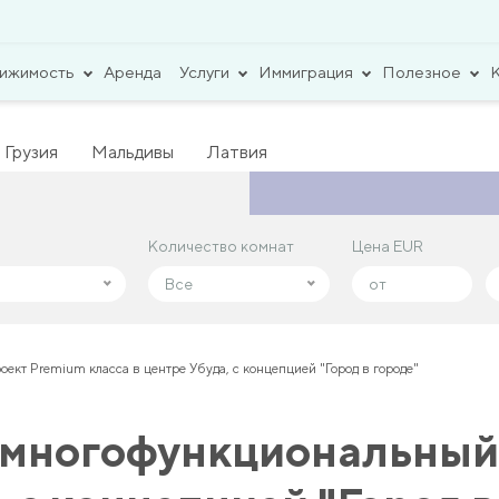
вижимость
Аренда
Услуги
Иммиграция
Полезное
Грузия
Мальдивы
Латвия
Количество комнат
Количество комнат
Цена EUR
Цена EUR
Все
Все
кт Premium класса в центре Убуда, с концепцией "Город в городе"
 многофункциональный