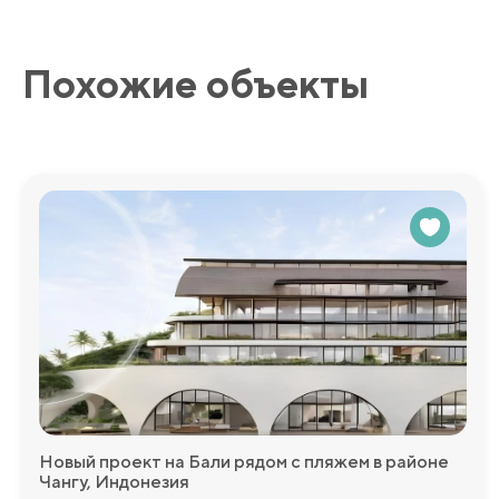
меблированием. Просторные комнаты с панорамными окн
максимальный комфорт.
Похожие объекты
Все конструкции разработаны с учетом сейсмоактивности
Для первых покупателей — беспроцентная рассрочка до 
Мы будем рады ответить на любые дополнительные во
более подробную информацию!
Новый проект на Бали рядом с пляжем в районе
Чангу, Индонезия