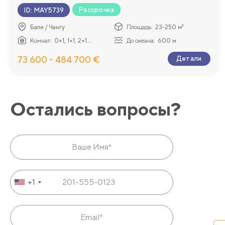
Рассрочка
ID
:
MAY5739
Бали / Чангу
Площадь:
23-250 м²
Комнат:
0+1, 1+1, 2+1...
До океана:
600 м
73 600 - 484 700 €
Детали
Остались вопросы?
+1