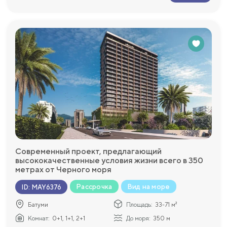
Современный проект, предлагающий
высококачественные условия жизни всего в 350
метрах от Черного моря
Рассрочка
Вид на море
ID
:
MAY6376
Батуми
Площадь:
33-71 м²
Комнат:
0+1, 1+1, 2+1
До моря:
350 м