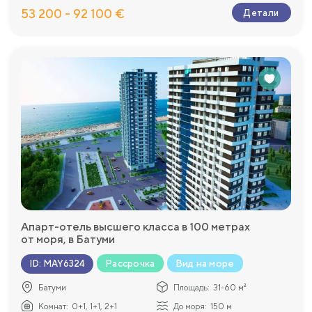
53 200 - 92 100 €
Детали
Апарт-отель высшего класса в 100 метрах
от моря, в Батуми
Рассрочка
Вид на море
ID
:
MAY6324
Батуми
Площадь:
31-60 м²
Комнат:
0+1, 1+1, 2+1
До моря:
150 м