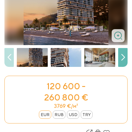
120 600 -
260 800 €
3769 €/м²
EUR
RUB
USD
TRY