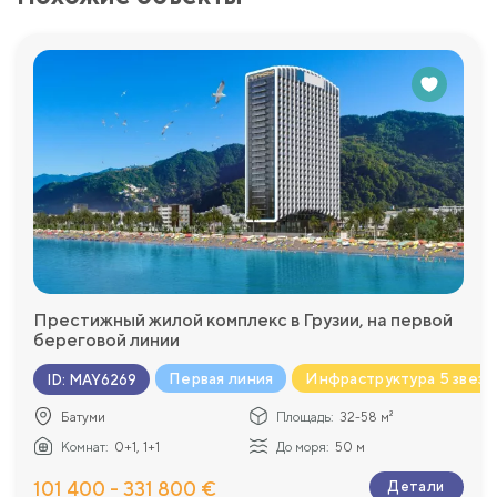
Престижный жилой комплекс в Грузии, на первой
береговой линии
Первая линия
Инфраструктура 5 звезд
ID
:
MAY6269
Батуми
Площадь:
32-58 м²
Комнат:
0+1, 1+1
До моря:
50 м
101 400 - 331 800 €
Детали