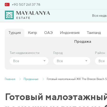
+90 507 261 37 78
Вся нед
Турция
Кипр
ОАЭ
Индонезия
Таиланд
Продажа
Тип недвижимости
Тип недвижимости
Город
Город
Район
Район
Все
Все
Все
Все
Все
Все
Главная
Проданные
Готовый малоэтажный ЖК The Breeze Beach S
Готовый малоэтажный 