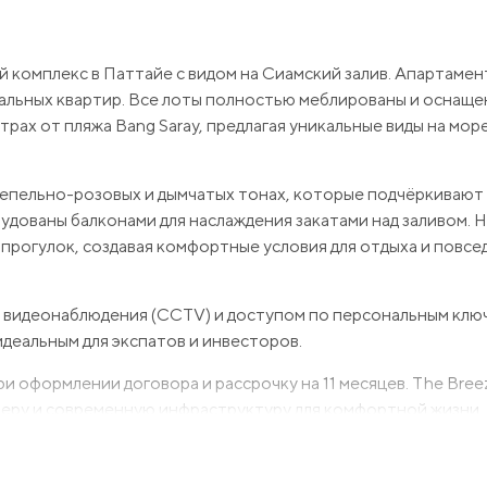
ой комплекс в Паттайе с видом на Сиамский залив. Апартаме
спальных квартир. Все лоты полностью меблированы и оснащ
рах от пляжа Bang Saray, предлагая уникальные виды на мор
пепельно-розовых и дымчатых тонах, которые подчёркивают
ованы балконами для наслаждения закатами над заливом. 
я прогулок, создавая комфортные условия для отдыха и повс
 видеонаблюдения (CCTV) и доступом по персональным ключ
деальным для экспатов и инвесторов.
 оформлении договора и рассрочку на 11 месяцев. The Bree
сферу и современную инфраструктуру для комфортной жизни.
просы, которые у Вас возникнут и с удовольствием пр