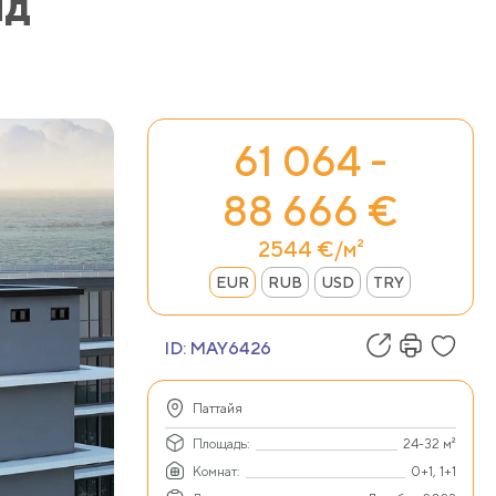
нд
61 064 -
88 666 €
2544 €/м²
EUR
RUB
USD
TRY
ID:
MAY6426
Паттайя
Площадь:
24-32 м²
Комнат:
0+1, 1+1