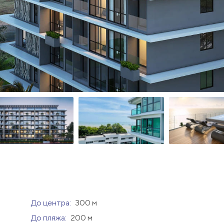
До центра:
300 м
До пляжа:
200 м