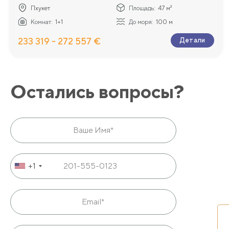
Пхукет
Площадь:
47 м²
Комнат:
1+1
До моря:
100 м
233 319 - 272 557 €
Детали
Остались вопросы?
+1