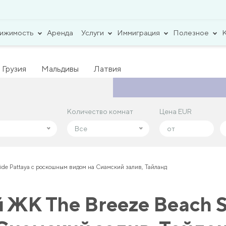
вижимость
Аренда
Услуги
Иммиграция
Полезное
Грузия
Мальдивы
Латвия
Количество комнат
Количество комнат
Цена EUR
Цена EUR
Все
Все
ide Pattaya с роскошным видом на Сиамский залив, Тайланд
ЖК The Breeze Beach Si