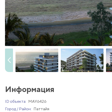
Информация
ID объекта:
MAY6426
Город / Район:
Паттайя