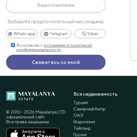
Выберите предпочтительный мессенджер
Whats app
Telegram
Viber
Я согласен с
условиями и политикой
конфиденциальности
Вся недвижимость
Турция
Северный Кипр
© 2010 - 2026 Мayalanya LTD.
ОАЭ
официальный сайт.
Все права защищены.
Индонезия
Тайланд
Грузия