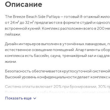
Описание
The Breeze Beach Side Pattaya — готовый 8-этажный жил
от 24 м² до 32 м² предлагаются в формате студий и одно
встроенной кухней. Комплекс расположен всего в 200 мет
пейзажи.
Дизайн интерьеров выполнен в утончённых лавандовых, 
естественное освещение помещений. Апартаменты оборуд
комплекса есть бассейн, сауна, тренажёрный зал и сад дл
жизни.
Безопасность обеспечивается круглосуточной системой
Высокий уровень конфиденциальности делает комплекс и
Система оплаты включает 20% при бронировании, 30% при
Pattaya сочетает в себе близость к пляжу, уютную атмо
Показать еще
Мы будем рады ответить на любые дополнительные во
более подробную информацию!