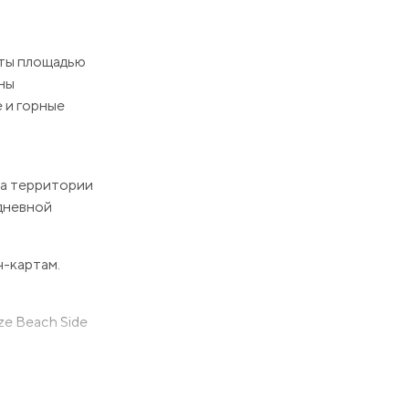
нты площадью
ены
е и горные
На территории
едневной
-картам.
ze Beach Side
едоставим