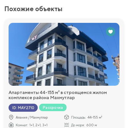
Похожие объекты
Апартаменты 44-155 м² в строящемся жилом
комплексе района Махмутлар
Рассрочка
ID
:
MAY2710
Алания / Махмутлар
Площадь:
44-155 м²
Комнат:
1+1, 2+1, 3+1
До моря:
600 м