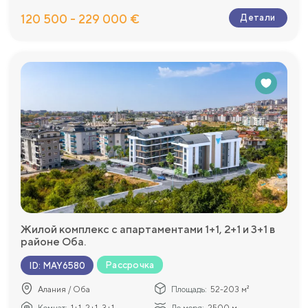
120 500 - 229 000 €
Детали
Жилой комплекс с апартаментами 1+1, 2+1 и 3+1 в
районе Оба.
Рассрочка
ID
:
MAY6580
Алания / Оба
Площадь:
52-203 м²
Комнат:
1+1, 2+1, 3+1
До моря:
2500 м