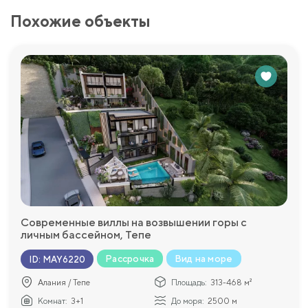
Похожие объекты
Современные виллы на возвышении горы с
личным бассейном, Тепе
Рассрочка
Вид на море
ID
:
MAY6220
Алания / Тепе
Площадь:
313-468 м²
Комнат:
3+1
До моря:
2500 м