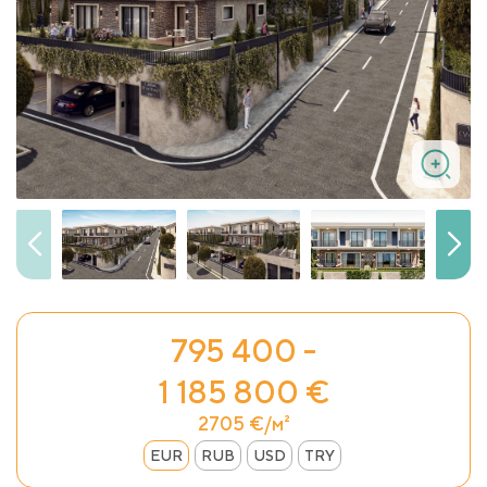
795 400 -
1 185 800 €
2705 €/м²
EUR
RUB
USD
TRY