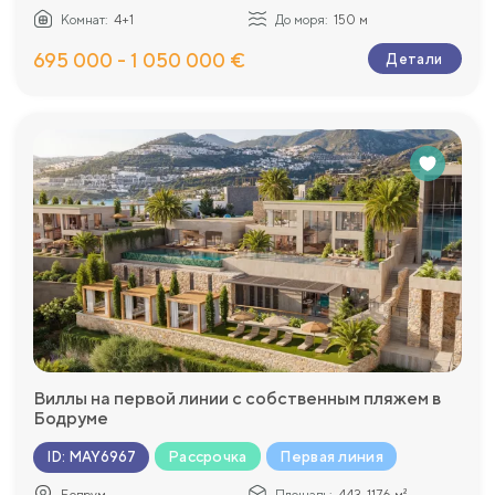
Комнат:
4+1
До моря:
150 м
695 000 - 1 050 000 €
Детали
Виллы на первой линии с собственным пляжем в
Бодруме
Рассрочка
Первая линия
ID
:
MAY6967
Бодрум
Площадь:
443-1176 м²