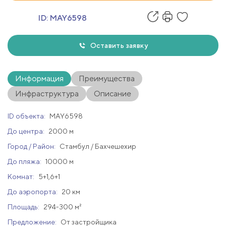
ID:
MAY6598
Оставить заявку
Информация
Преимущества
Инфраструктура
Описание
ID объекта:
MAY6598
До центра:
2000 м
Город / Район:
Стамбул / Бахчешехир
До пляжа:
10000 м
Комнат:
5+1,6+1
До аэропорта:
20 км
Площадь:
294-300 м²
Предложение:
От застройщика