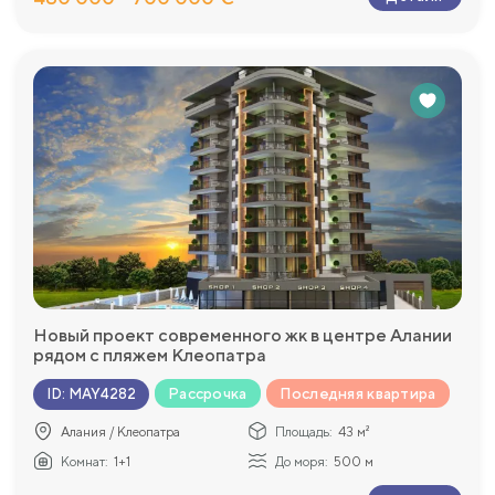
Новый проект современного жк в центре Алании
рядом с пляжем Клеопатра
Рассрочка
Последняя квартира
ID
:
MAY4282
Алания / Клеопатра
Площадь:
43 м²
Комнат:
1+1
До моря:
500 м