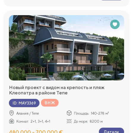
Новый проект с видом на крепость и пляж
Клеопатра в районе Тепе
ВНЖ
ID
:
MAY3369
Алания / Тепе
Площадь:
140-278 м²
Комнат:
2+1, 3+1, 4+1
До моря:
8200 м
480 000 - 700 000 €
Детали