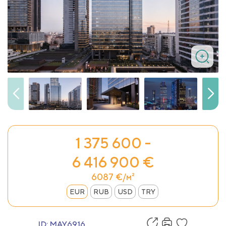
1 375 600 -
6 416 900 €
6087 €/м²
EUR
RUB
USD
TRY
ID:
MAY6916