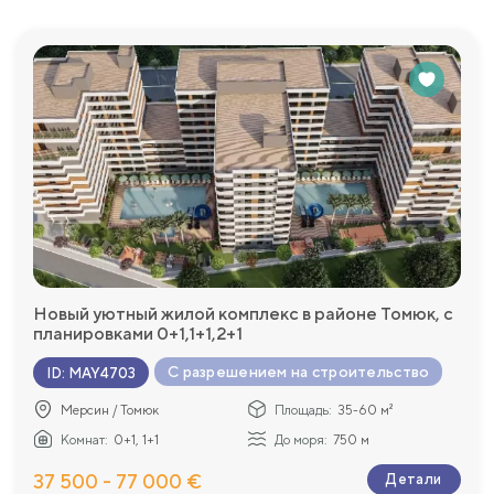
Новый уютный жилой комплекс в районе Томюк, с
планировками 0+1,1+1,2+1
С разрешением на строительство
ID
:
MAY4703
Мерсин / Томюк
Площадь:
35-60 м²
Комнат:
0+1, 1+1
До моря:
750 м
37 500 - 77 000 €
Детали