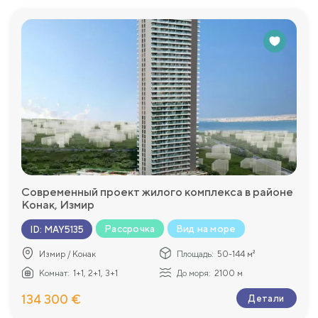
Современный проект жилого комплекса в районе
Конак, Измир
Рассрочка
Вид на море
ID
:
MAY5135
Измир / Конак
Площадь:
50-144 м²
Комнат:
1+1, 2+1, 3+1
До моря:
2100 м
134 300 €
Детали