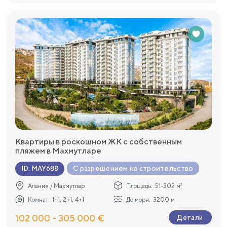
Квартиры в роскошном ЖК с собственным
пляжем в Махмутларе
С разрешением на строительство
ID
:
MAY688
Алания / Махмутлар
Площадь:
51-302 м²
Комнат:
1+1, 2+1, 4+1
До моря:
3200 м
102 000 - 305 000 €
Детали