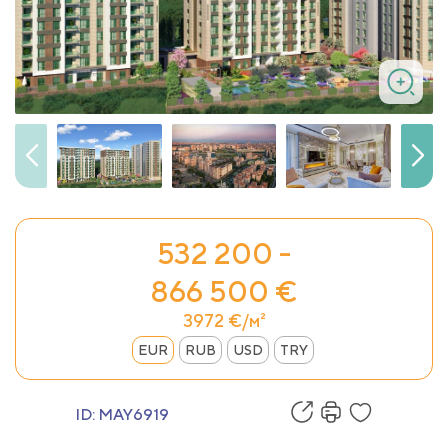
532 200 -
866 500 €
3972 €/м²
EUR
RUB
USD
TRY
ID:
MAY6919