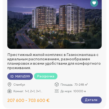
Престижный жилой комплекс в Газиосманпаша с
идеальным расположением, разнообразием
планировок и всеми удобствами для комфортного
проживания.
Рассрочка
ID
:
MAY6599
Стамбул
Площадь:
73-248 м²
Комнат:
1+1, 2+1, 3+1...
До моря:
10000 м
207 600 - 703 600 €
Детали