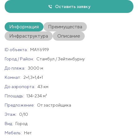
Оставить заявку
Информация
Преимущества
Инфраструктура
Описание
ID объекта:
MAY6919
Город / Район:
Стамбул / Зейтинбурну
До пляжа:
3000 м
Комнат:
2+1,3+1,4+1
До аэропорта:
43 км
Площадь:
134-234 м²
Предложение:
От застройщика
Этаж:
0/10
Вид:
Город
Мебель:
Нет