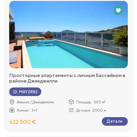
Просторные апартаменты с личным бассейном в
районе Джикджилли
ID
:
MAY2882
Алания / Джикджилли
Площадь:
300 м²
Комнат:
3+1
До моря:
2000 м
632 500 €
Детали