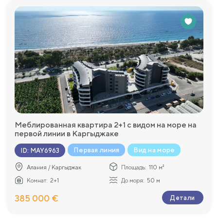
Меблированная квартира 2+1 с видом на море на
первой линии в Каргыджаке
Первая линия
Вид на море
ID
:
MAY6963
Алания / Каргыджак
Площадь:
110 м²
Комнат:
2+1
До моря:
50 м
385 000 €
Детали