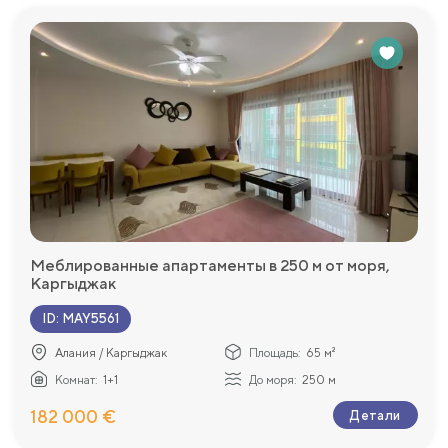
Меблированные апартаменты в 250 м от моря,
Каргыджак
ID
:
MAY5561
Алания / Каргыджак
Площадь:
65 м²
Комнат:
1+1
До моря:
250 м
182 000 €
Детали