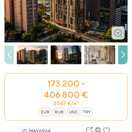
173 200 -
406 800 €
2547 €/м²
EUR
RUB
USD
TRY
ID:
MAY6964