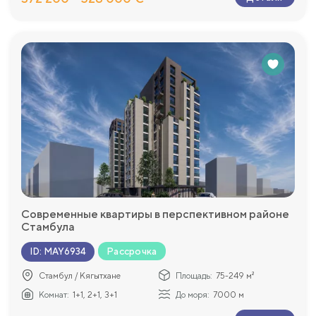
Современные квартиры в перспективном районе
Стамбула
Рассрочка
ID
:
MAY6934
Стамбул / Кягытхане
Площадь:
75-249 м²
Комнат:
1+1, 2+1, 3+1
До моря:
7000 м