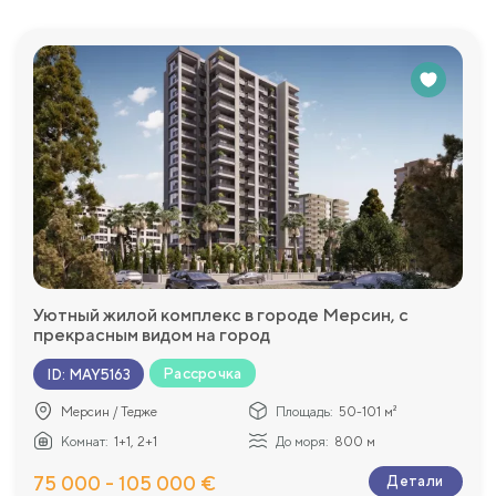
Уютный жилой комплекс в городе Мерсин, c
прекрасным видом на город
Рассрочка
ID
:
MAY5163
Мерсин / Тедже
Площадь:
50-101 м²
Комнат:
1+1, 2+1
До моря:
800 м
75 000 - 105 000 €
Детали