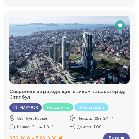
Современная резиденция с видом на весь город,
Стамбул
Рассрочка
Вид на море
ID
:
MAY5893
Стамбул / Картал
Площадь:
253-371 м²
Комнат:
3+1, 4+1, 3+2
До моря:
1100 м
372 200 - 528 000 €
Детали