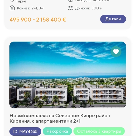
Гирне
Комнат:
2+1, 3+1
До моря:
300 м
495 900 - 2 158 400 €
Детали
Новый комплекс на Северном Кипре район
Кирения, с апартаментами 2+1
Рассрочка
Осталось 3 квартиры
ID
:
MAY4655