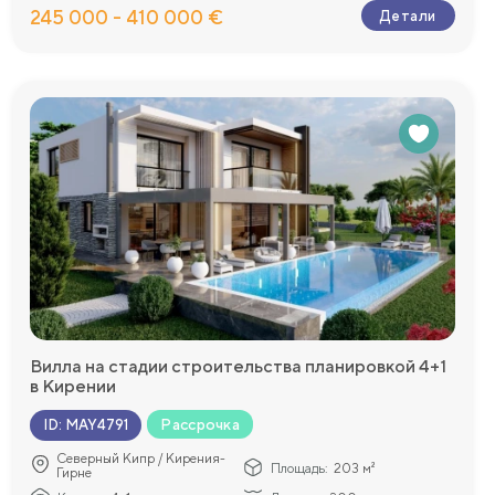
245 000 - 410 000 €
Детали
Вилла на стадии строительства планировкой 4+1
в Кирении
Рассрочка
ID
:
MAY4791
Северный Кипр / Кирения-
Площадь:
203 м²
Гирне