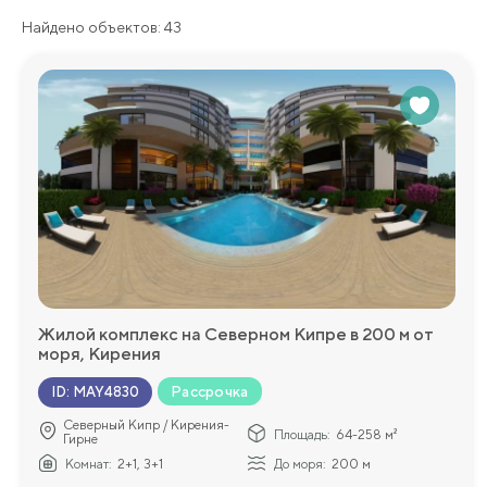
Найдено объектов: 43
Жилой комплекс на Северном Кипре в 200 м от
моря, Кирения
Рассрочка
ID
:
MAY4830
Северный Кипр / Кирения-
Площадь:
64-258 м²
Гирне
Комнат:
2+1, 3+1
До моря:
200 м