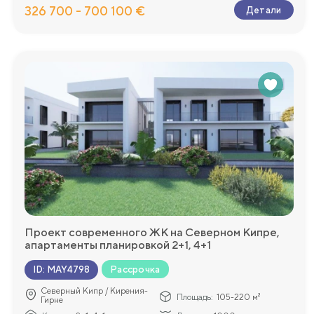
326 700 - 700 100 €
Детали
Проект современного ЖК на Северном Кипре,
апартаменты планировкой 2+1, 4+1
Рассрочка
ID
:
MAY4798
Северный Кипр / Кирения-
Площадь:
105-220 м²
Гирне