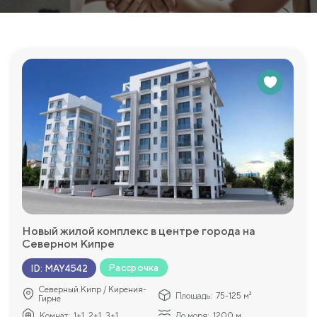
Новый жилой комплекс в центре города на
Северном Кипре
Рассрочка
ID
:
MAY4542
Северный Кипр / Кирения-
Площадь:
75-125 м²
Гирне
Комнат:
1+1, 2+1, 3+1
До моря:
1200 м