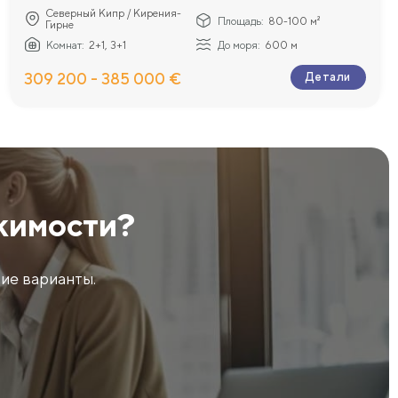
Северный Кипр / Кирения-
Площадь:
80-100 м²
Гирне
Комнат:
2+1, 3+1
До моря:
600 м
309 200 - 385 000 €
Детали
жимости?
ие варианты.