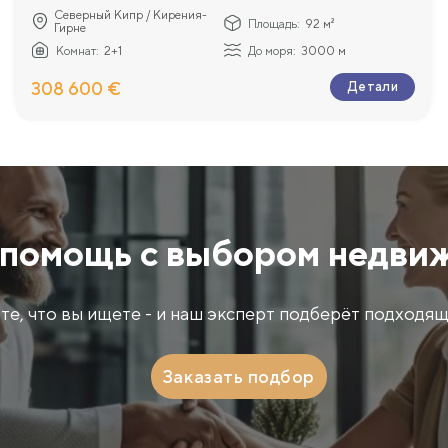
Северный Кипр / Кирения-
Площадь:
92 м²
Гирне
Комнат:
2+1
До моря:
3000 м
308 600 €
Детали
помощь с выбором недви
те, что вы ищете - и наш эксперт подберёт подходящ
Заказать подбор