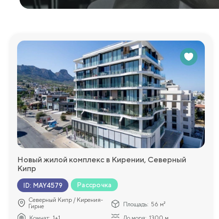
Новый жилой комплекс в Кирении, Северный
Кипр
Рассрочка
ID
:
MAY4579
Северный Кипр / Кирения-
Площадь:
56 м²
Гирне
Комнат:
1+1
До моря:
1300 м