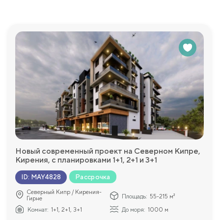
Новый современный проект на Северном Кипре,
Кирения, c планировками 1+1, 2+1 и 3+1
Рассрочка
ID
:
MAY4828
Северный Кипр / Кирения-
Площадь:
55-215 м²
Гирне
Комнат:
1+1, 2+1, 3+1
До моря:
1000 м