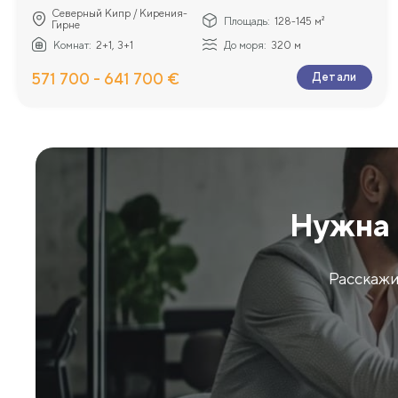
Северный Кипр / Кирения-
Площадь:
128-145 м²
Гирне
Комнат:
2+1, 3+1
До моря:
320 м
571 700 - 641 700 €
Детали
Нужна 
Расскажи