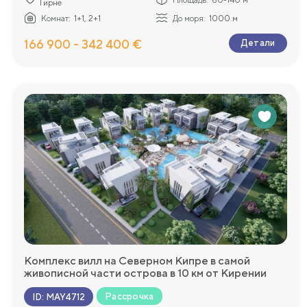
Гирне
Комнат:
1+1, 2+1
До моря:
1000 м
166 900 - 342 400 €
Детали
Комплекс вилл на Северном Кипре в самой
живописной части острова в 10 км от Кирении
Рассрочка
ID
:
MAY4712