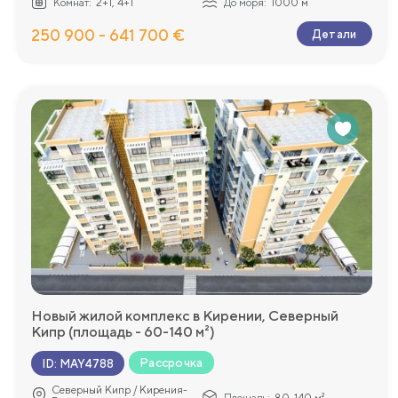
Комнат:
2+1, 4+1
До моря:
1000 м
250 900 - 641 700 €
Детали
Новый жилой комплекс в Кирении, Северный
Кипр (площадь - 60-140 м²)
Рассрочка
ID
:
MAY4788
Северный Кипр / Кирения-
Площадь:
80-140 м²