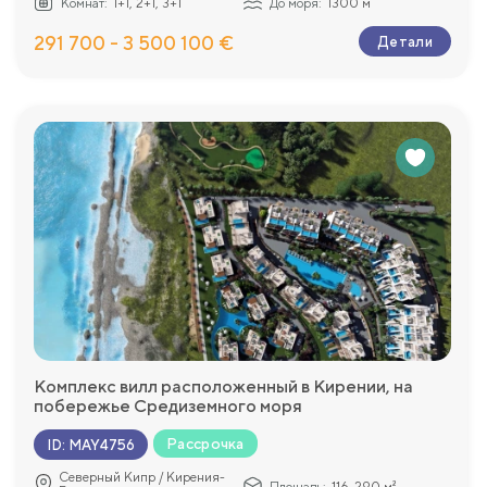
Комнат:
1+1, 2+1, 3+1
До моря:
1300 м
291 700 - 3 500 100 €
Детали
Комплекс вилл расположенный в Кирении, на
побережье Средиземного моря
Рассрочка
ID
:
MAY4756
Северный Кипр / Кирения-
Площадь:
116-290 м²