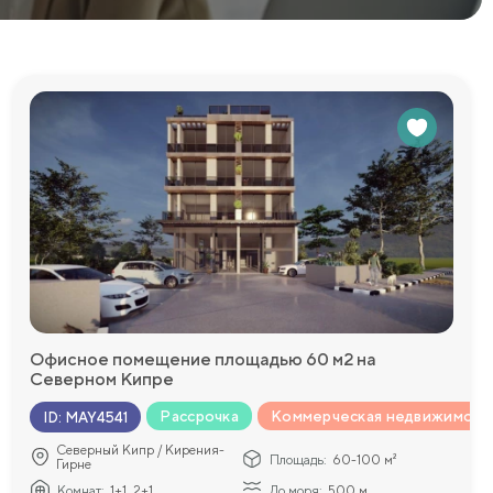
Офисное помещение площадью 60 м2 на
Северном Кипре
Рассрочка
Коммерческая недвижимост
ID
:
MAY4541
Северный Кипр / Кирения-
Площадь:
60-100 м²
Гирне
Комнат:
1+1, 2+1
До моря:
500 м