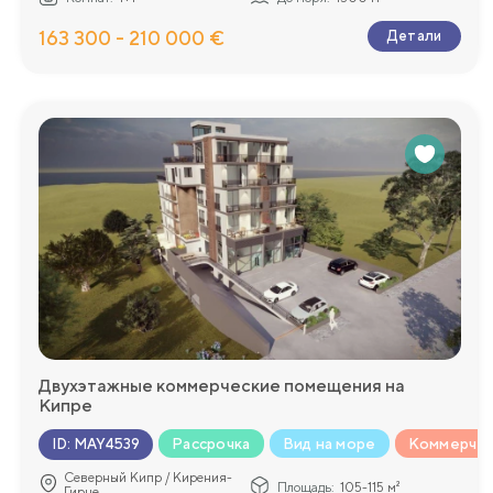
163 300 - 210 000 €
Детали
Двухэтажные коммерческие помещения на
Кипре
Рассрочка
Вид на море
Коммерчес
ID
:
MAY4539
Северный Кипр / Кирения-
Площадь:
105-115 м²
Гирне