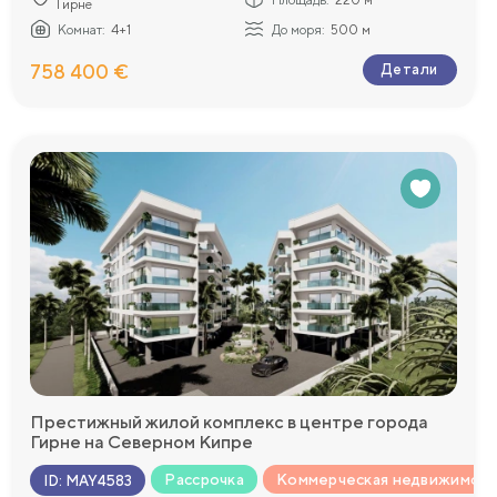
Гирне
Комнат:
4+1
До моря:
500 м
758 400 €
Детали
Престижный жилой комплекс в центре города
Гирне на Северном Кипре
Рассрочка
Коммерческая недвижимост
ID
:
MAY4583