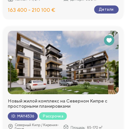
163 400 - 210 100 €
Детали
Новый жилой комплекс на Северном Кипре с
просторными планировками
а море
Рассрочка
ID
:
MAY4536
Северный Кипр / Кирения-
Площадь:
85-170 м²
Гирне