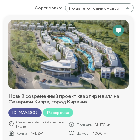
Сортировка:
По дате: от самых новых
Новый современный проект квартир и вилл на
Северном Кипре, город Кирения
Рассрочка
ID
:
MAY4809
Северный Кипр / Кирения-
Площадь:
81-170 м²
Гирне
Комнат:
1+1, 2+1
До моря:
1000 м