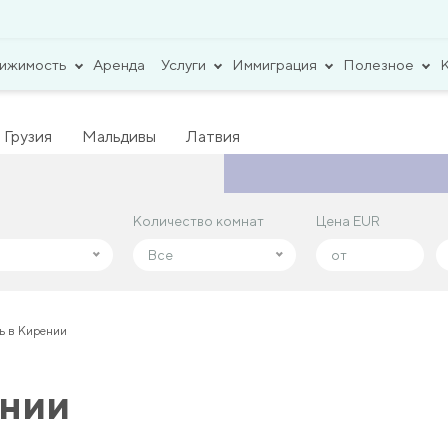
вижимость
Аренда
Услуги
Иммиграция
Полезное
Грузия
Мальдивы
Латвия
Количество комнат
Количество комнат
Цена EUR
Цена EUR
Все
Все
ь в Кирении
ении