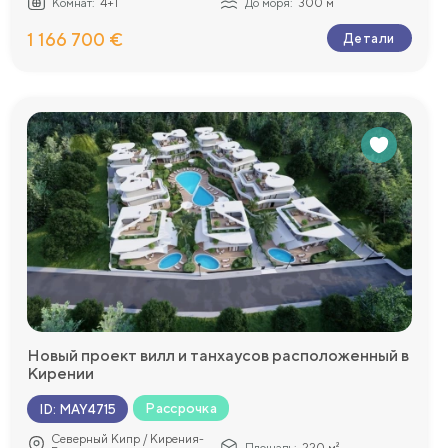
Комнат:
4+1
До моря:
300 м
1 166 700 €
Детали
Новый проект вилл и танхаусов расположенный в
Кирении
Рассрочка
ID
:
MAY4715
Северный Кипр / Кирения-
Площадь:
220 м²