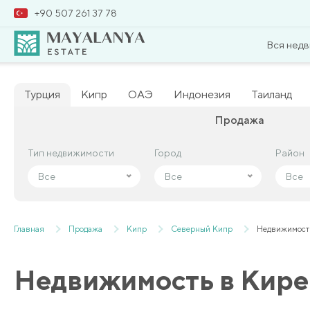
+90 507 261 37 78
Вся нед
Турция
Кипр
ОАЭ
Индонезия
Таиланд
Продажа
Тип недвижимости
Тип недвижимости
Город
Город
Район
Район
Все
Все
Все
Все
Все
Все
Главная
Продажа
Кипр
Северный Кипр
Недвижимост
Недвижимость в Кир