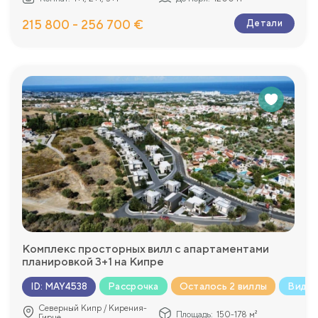
215 800 - 256 700 €
Детали
Комплекс просторных вилл с апартаментами
планировкой 3+1 на Кипре
кая недвижимость
Рассрочка
Осталось 2 виллы
Вид н
ID
:
MAY4538
Северный Кипр / Кирения-
Площадь:
150-178 м²
Гирне