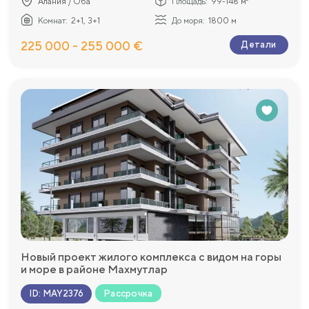
Алания / Оба
Площадь:
99-148 м²
Комнат:
2+1, 3+1
До моря:
1800 м
225 000 - 255 000 €
Детали
Новый проект жилого комплекса с видом на горы
и море в районе Махмутлар
Рассрочка
ID
:
MAY2376