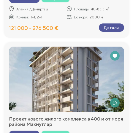
Алания / Демирташ
Площадь:
40-85.5 м²
Комнат:
1+1, 2+1
До моря:
2000 м
121 000 - 276 500 €
Детали
Проект нового жилого комплекса в 400 м от моря
района Махмутлар