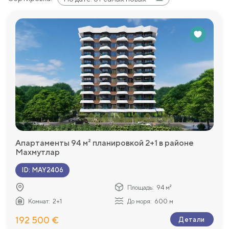
Апартаменты 94 м² планировкой 2+1 в районе
Махмутлар
ID
:
MAY2406
Площадь:
94 м²
Комнат:
2+1
До моря:
600 м
192 500 €
Детали