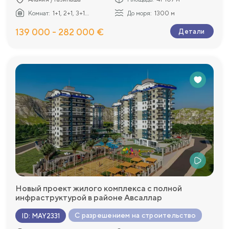
Комнат:
1+1, 2+1, 3+1...
До моря:
1300 м
139 000 - 282 000 €
Детали
Новый проект жилого комплекса с полной
инфраструктурой в районе Авсаллар
С разрешением на строительство
ID
:
MAY2331