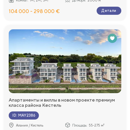
Комнат:
1+1, 2+1, 3+1
До моря:
2000 м
104 000 - 298 000 €
Детали
Апартаменты и виллы в новом проекте премиум
класса района Кестель
ID
:
MAY2386
Алания / Кестель
Площадь:
55-275 м²