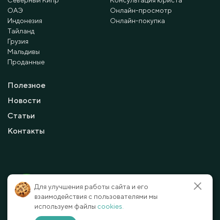
Северный Кипр
Консультация юриста
ОАЭ
Онлайн-просмотр
Индонезия
Онлайн-покупка
Тайланд
Грузия
Мальдивы
Проданные
Полезное
Новости
Статьи
Контакты
© 2010 - 2026 Мayalanya LTD.
Для улучшения работы сайта и его
официальный сайт.
Все права защищены.
взаимодействия с пользователями мы
используем файлы
cookies.
Условия и политика конфиденциальности
Отказ от ответственности