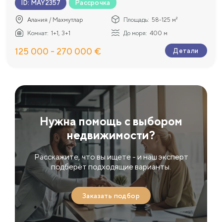
Рассрочка
ID
:
MAY2357
Алания / Махмутлар
Площадь:
58-125 м²
Комнат:
1+1, 3+1
До моря:
400 м
125 000 - 270 000 €
Детали
Нужна помощь с выбором
недвижимости?
Расскажите, что вы ищете - и наш эксперт
подберёт подходящие варианты.
Заказать подбор