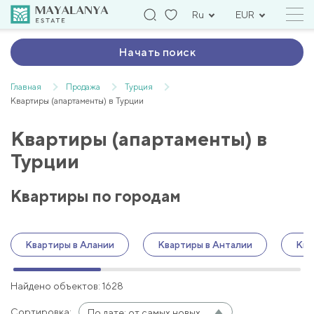
Ru
EUR
Начать поиск
Главная
Продажа
Турция
Квартиры (апартаменты) в Турции
Квартиры (апартаменты) в
Турции
Квартиры по городам
Квартиры в Алании
Квартиры в Анталии
Ква
Найдено объектов: 1628
Сортировка:
По дате: от самых новых