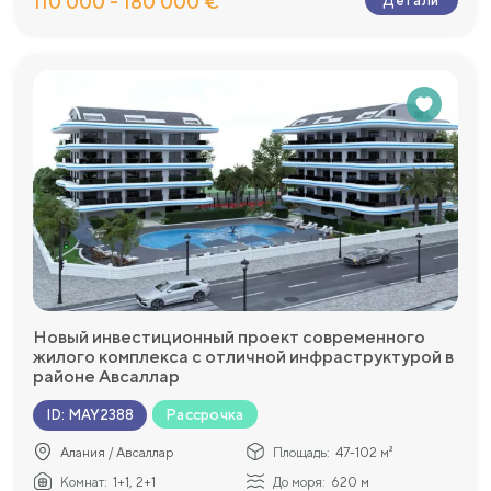
110 000 - 180 000 €
Детали
Новый инвестиционный проект современного
жилого комплекса с отличной инфраструктурой в
районе Авсаллар
Рассрочка
ID
:
MAY2388
Алания / Авсаллар
Площадь:
47-102 м²
Комнат:
1+1, 2+1
До моря:
620 м