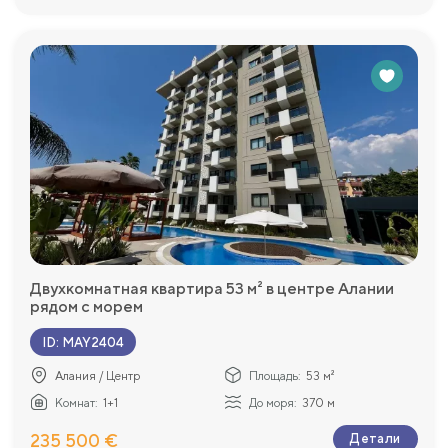
Двухкомнатная квартира 53 м² в центре Алании
рядом с морем
ID
:
MAY2404
Алания / Центр
Площадь:
53 м²
Комнат:
1+1
До моря:
370 м
235 500 €
Детали