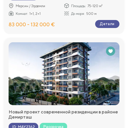
Мерсин / Эрдемли
Площадь:
75-120 м²
Комнат:
1+1, 2+1
До моря:
500 м
83 000 - 132 000 €
Детали
Новый проект современной резиденции в районе
Демирташ
Рассрочка
ID
:
MAY2362