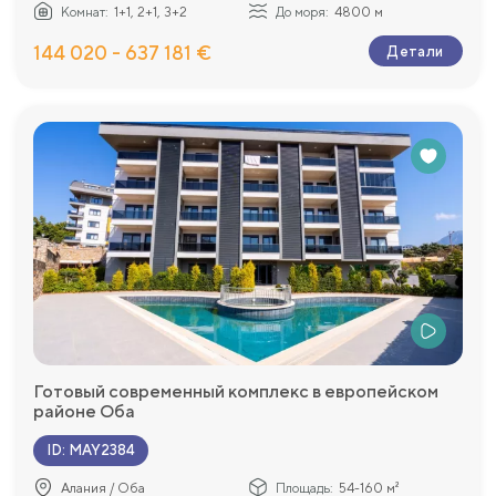
Комнат:
1+1, 2+1, 3+2
До моря:
4800 м
144 020 - 637 181 €
Детали
Готовый современный комплекс в европейском
районе Оба
ID
:
MAY2384
Алания / Оба
Площадь:
54-160 м²