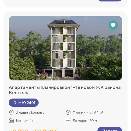
Апартаменты планировкой 1+1 в новом ЖК района
Кестель
ID
:
MAY2401
Алания / Кестель
Площадь:
41-82 м²
Комнат:
1+1
До моря:
170 м