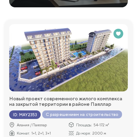
Новый проект современного жилого комплекса
на закрытой территории в районе Паяллар
С разрешением на строительство
ID
:
MAY2353
Алания / Паяллар
Площадь:
54-172 м²
Комнат:
1+1, 2+1, 3+1
До моря:
2000 м