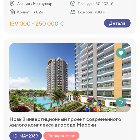
Алания / Махмутлар
Площадь:
50-102 м²
Комнат:
1+1, 2+1
До моря:
700 м
139 000 - 250 000 €
Детали
Новый инвестиционный проект современного
жилого комплекса в городе Мерсин
Гражданство
ID
:
MAY2369