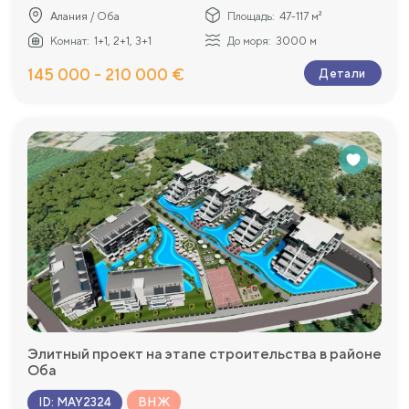
Алания / Оба
Площадь:
47-117 м²
Комнат:
1+1, 2+1, 3+1
До моря:
3000 м
145 000 - 210 000 €
Детали
Элитный проект на этапе строительства в районе
Оба
ВНЖ
ID
:
MAY2324