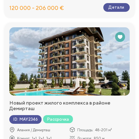
120 000 - 206 000 €
Детали
Новый проект жилого комплекса в районе
Демирташ
Рассрочка
ID
:
MAY2346
Алания / Демирташ
Площадь:
48-201 м²
Комнат:
1+1, 2+1, 3+1...
До моря:
850 м