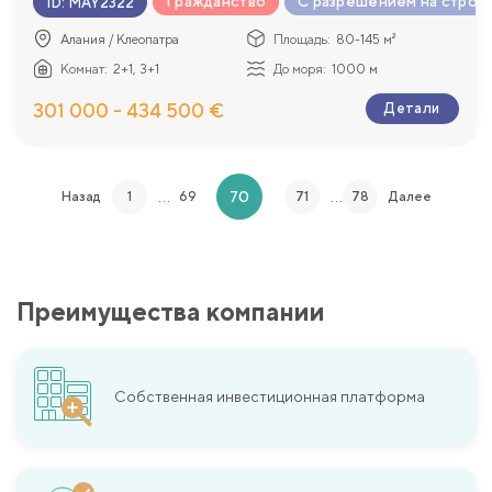
Гражданство
С разрешением на строи
ID
:
MAY2322
Алания / Клеопатра
Площадь:
80-145 м²
Комнат:
2+1, 3+1
До моря:
1000 м
301 000 - 434 500 €
Детали
…
…
70
Назад
1
69
71
78
Далее
Преимущества компании
Собственная инвестиционная платформа