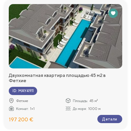
Двухкомнатная квартира площадью 45 м2 в
Фетхие
ID
:
MAY4911
Фетхие
Площадь:
45 м²
Комнат:
1+1
До моря:
1000 м
197 200 €
Детали