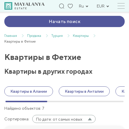
Ru
EUR
Начать поиск
Главная
Продажа
Турция
Квартиры
Квартиры в Фетхие
Квартиры в Фетхие
Квартиры в других городах
Квартиры в Алании
Квартиры в Анталии
Ква
Найдено объектов: 7
Сортировка:
По дате: от самых новых