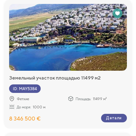
Земельный участок площадью 11499 м2
ID
:
MAY5384
Фетхие
Площадь:
11499 м²
До моря:
1000 м
8 346 500 €
Детали