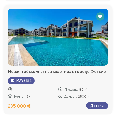
Новая трёхкомнатная квартира в городе Фетхие
ID
:
MAY3654
Площадь:
80 м²
Комнат:
2+1
До моря:
2500 м
235 000 €
Детали