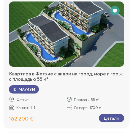
Квартира в Фетхие с видом на город, море и горы,
с площадью 55 м²
ID
:
MAY4914
Фетхие
Площадь:
55 м²
Комнат:
1+1
До моря:
1700 м
162 200 €
Детали