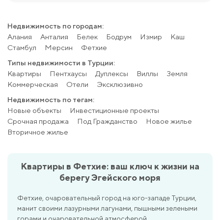
Недвижимость по городам:
Алания
Анталия
Белек
Бодрум
Измир
Каш
Стамбул
Мерсин
Фетхие
Типы недвижимости в Турции:
Квартиры
Пентхаусы
Дуплексы
Виллы
Земля
Коммерческая
Отели
Эксклюзивно
Недвижимость по тегам:
Новые объекты
Инвестиционные проекты
Срочная продажа
Под Гражданство
Новое жилье
Вторичное жилье
Квартиры в Фетхие: ваш ключ к жизни на
берегу Эгейского моря
Фетхие, очаровательный город на юго-западе Турции,
манит своими лазурными лагунами, пышными зелеными
горами и очаровательной атмосферой.