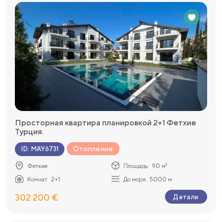
Просторная квартира планировкой 2+1 Фетхие
Турция.
Отопление
ID
:
MAY6731
Фетхие
Площадь:
90 м²
Комнат:
2+1
До моря:
5000 м
302 200 €
Детали