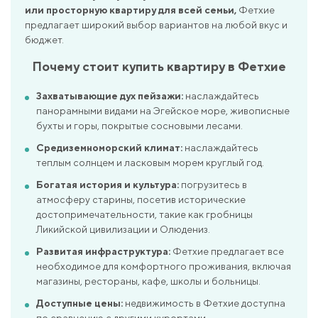
или просторную квартиру для всей семьи,
Фетхие
предлагает широкий выбор вариантов на любой вкус и
бюджет.
Почему стоит купить квартиру в Фетхие
Захватывающие дух пейзажи:
наслаждайтесь
панорамными видами на Эгейское море, живописные
бухты и горы, покрытые сосновыми лесами.
Средиземноморский климат:
наслаждайтесь
теплым солнцем и ласковым морем круглый год.
Богатая история и культура:
погрузитесь в
атмосферу старины, посетив исторические
достопримечательности, такие как гробницы
Ликийской цивилизации и Олюдениз.
Развитая инфраструктура:
Фетхие предлагает все
необходимое для комфортного проживания, включая
магазины, рестораны, кафе, школы и больницы.
Доступные цены:
недвижимость в Фетхие доступна
по сравнению с другими курортами