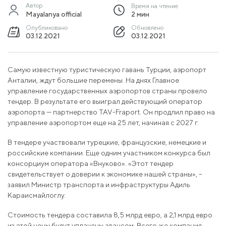
Автор
Время на чтение
Mayalanya official
2 мин
Опубликовано
Обновлено
03.12.2021
03.12.2021
Самую известную туристическую гавань Турции, аэропорт
Анталии, ждут большие перемены. На днях Главное
управление государственных аэропортов страны провело
тендер. В результате его выиграл действующий оператор
аэропорта — партнерство TAV-Fraport. Он продлил право на
управление аэропортом еще на 25 лет, начиная с 2027 г.
В тендере участвовали турецкие, французские, немецкие и
российские компании. Еще одним участником конкурса был
консорциум оператора «Внуково». «Этот тендер
свидетельствует о доверии к экономике нашей страны», –
заявил Министр транспорта и инфраструктуры Адиль
Караисмайлоглу.
Стоимость тендера составила 8,5 млрд евро, а 2,1 млрд евро
из этой цены будут уплачены авансом. Всего же компания