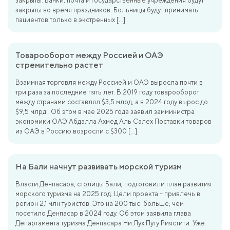
закрыты. Банки, почта и государственные учреждения будут
закрыты во время праздников. Больницы будут принимать
пациентов только в экстренных […]
Товарооборот между Россией и ОАЭ
стремительно растет
Взаимная торговля между Россией и ОАЭ выросла почти в
три раза за последние пять лет. В 2019 году товарооборот
между странами составлял $3,5 млрд, а в 2024 году вырос до
$9,5 млрд. Об этом в мае 2025 года заявил замминистра
экономики ОАЭ Абдалла Ахмед Аль Салех Поставки товаров
из ОАЭ в Россию возросли с $300 […]
На Бали начнут развивать морской туризм
Власти Денпасара, столицы Бали, подготовили план развития
морского туризма на 2025 год. Цели проекта – привлечь в
регион 2,1 млн туристов. Это на 200 тыс. больше, чем
посетило Денпасар в 2024 году. Об этом заявила глава
Департамента туризма Денпасара Ни Лух Путу Риястити. Уже