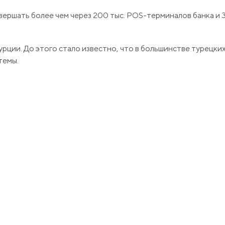
ершать более чем через 200 тыс. POS-терминалов банка и 3
рции. До этого стало известно, что в большинстве турецки
темы.