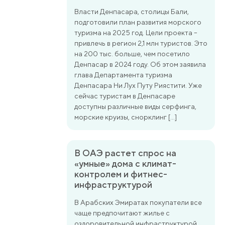
Власти Денпасара, столицы Бали,
подготовили план развития морского
туризма на 2025 год. Цели проекта –
привлечь в регион 2,1 млн туристов. Это
на 200 тыс. больше, чем посетило
Денпасар в 2024 году. Об этом заявила
глава Департамента туризма
Денпасара Ни Лух Путу Риястити. Уже
сейчас туристам в Денпасаре
доступны различные виды серфинга,
морские круизы, снорклинг […]
В ОАЭ растет спрос на
«умные» дома с климат-
контролем и фитнес-
инфраструктурой
В Арабских Эмиратах покупатели все
чаще предпочитают жилье с
оздоровительной инфраструктурой.