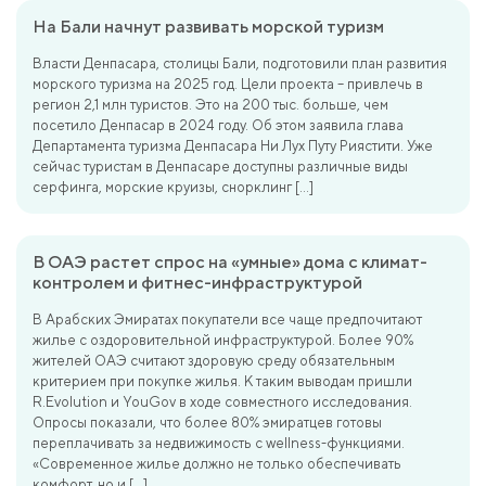
На Бали начнут развивать морской туризм
Власти Денпасара, столицы Бали, подготовили план развития
морского туризма на 2025 год. Цели проекта – привлечь в
регион 2,1 млн туристов. Это на 200 тыс. больше, чем
посетило Денпасар в 2024 году. Об этом заявила глава
Департамента туризма Денпасара Ни Лух Путу Риястити. Уже
сейчас туристам в Денпасаре доступны различные виды
серфинга, морские круизы, снорклинг […]
В ОАЭ растет спрос на «умные» дома с климат-
контролем и фитнес-инфраструктурой
В Арабских Эмиратах покупатели все чаще предпочитают
жилье с оздоровительной инфраструктурой. Более 90%
жителей ОАЭ считают здоровую среду обязательным
критерием при покупке жилья. К таким выводам пришли
R.Evolution и YouGov в ходе совместного исследования.
Опросы показали, что более 80% эмиратцев готовы
переплачивать за недвижимость с wellness-функциями.
«Современное жилье должно не только обеспечивать
комфорт, но и […]