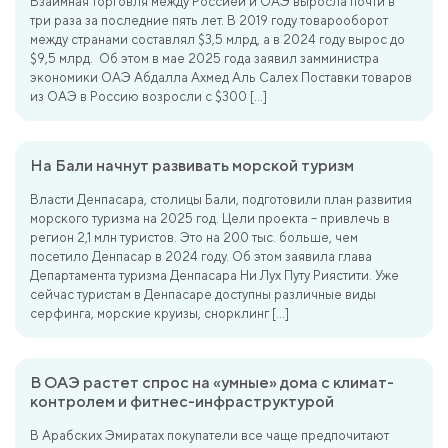
Взаимная торговля между Россией и ОАЭ выросла почти в
три раза за последние пять лет. В 2019 году товарооборот
между странами составлял $3,5 млрд, а в 2024 году вырос до
$9,5 млрд. Об этом в мае 2025 года заявил замминистра
экономики ОАЭ Абдалла Ахмед Аль Салех Поставки товаров
из ОАЭ в Россию возросли с $300 […]
На Бали начнут развивать морской туризм
Власти Денпасара, столицы Бали, подготовили план развития
морского туризма на 2025 год. Цели проекта – привлечь в
регион 2,1 млн туристов. Это на 200 тыс. больше, чем
посетило Денпасар в 2024 году. Об этом заявила глава
Департамента туризма Денпасара Ни Лух Путу Риястити. Уже
сейчас туристам в Денпасаре доступны различные виды
серфинга, морские круизы, снорклинг […]
В ОАЭ растет спрос на «умные» дома с климат-
контролем и фитнес-инфраструктурой
В Арабских Эмиратах покупатели все чаще предпочитают