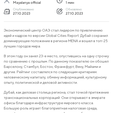
Mayalanya official
1 мин
Опубликовано
Обновлено
27.10.2023
27.10.2023
Экономический центр ОАЭ стал лидером по привлечению
идей и кадров по версии Global Cities Report. Дубай сохранил
доминирующее положение в регионе MENA и вошел в топ-25
лучших городов мира.
В этом году он занял 23-е место, опустившись на одну строчку
по сравнению с прошлым. По данному показателю он обошел
Барселону, Стамбул, Бостон, Франкфурт, Вену, Майами и
другие. Рейтинг составлялся по следующим критериям:
человеческому капиталу, обмену информацией, культурному
опыту, политической и деловой активности.
Дубай, как деловая столица региона, стал точкой притяжения
транснациональных корпораций. Они открывают в эмирате
офисы благодаря инфраструктуре мирового класса.
Большую роль играет благоприятная налоговая среда,