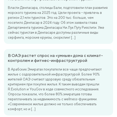
Власти Денпасара, столицы Бали, подготовили план развития
морского туризма на 2025 год. Цели проекта – привлечь в
регион 2,1 млн туристов. Это на 200 тыс. больше, чем
посетило Денпасар в 2024 году. Об этом заявила глава
Департамента туризма Денпасара Ни Лух Путу Риястити. Уже
сейчас туристам в Денпасаре доступны различные виды
серфинга, морские круизы, снорклинг […]
В ОАЭ растет спрос на «умные» дома с климат-
контролем и фитнес-инфраструктурой
В Арабских Эмиратах покупатели все чаще предпочитают
жилье с оздоровительной инфраструктурой. Более 90%
жителей ОАЭ считают здоровую среду обязательным
критерием при покупке жилья. К таким выводам пришли
R.Evolution и YouGov в ходе совместного исследования.
Опросы показали, что более 80% эмиратцев готовы
переплачивать за недвижимость с wellness-функциями.
«Современное жилье должно не только обеспечивать
комфорт, но и […]