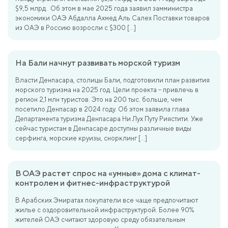
$9,5 млрд. Об этом в мае 2025 года заявил замминистра
экономики ОАЭ Абдалла Ахмед Аль Салех Поставки товаров
из ОАЭ в Россию возросли с $300 […]
На Бали начнут развивать морской туризм
Власти Денпасара, столицы Бали, подготовили план развития
морского туризма на 2025 год. Цели проекта – привлечь в
регион 2,1 млн туристов. Это на 200 тыс. больше, чем
посетило Денпасар в 2024 году. Об этом заявила глава
Департамента туризма Денпасара Ни Лух Путу Риястити. Уже
сейчас туристам в Денпасаре доступны различные виды
серфинга, морские круизы, снорклинг […]
В ОАЭ растет спрос на «умные» дома с климат-
контролем и фитнес-инфраструктурой
В Арабских Эмиратах покупатели все чаще предпочитают
жилье с оздоровительной инфраструктурой. Более 90%
жителей ОАЭ считают здоровую среду обязательным