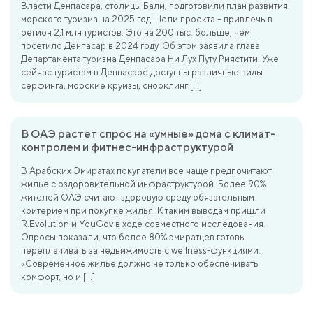
Власти Денпасара, столицы Бали, подготовили план развития
морского туризма на 2025 год. Цели проекта – привлечь в
регион 2,1 млн туристов. Это на 200 тыс. больше, чем
посетило Денпасар в 2024 году. Об этом заявила глава
Департамента туризма Денпасара Ни Лух Путу Риястити. Уже
сейчас туристам в Денпасаре доступны различные виды
серфинга, морские круизы, снорклинг […]
В ОАЭ растет спрос на «умные» дома с климат-
контролем и фитнес-инфраструктурой
В Арабских Эмиратах покупатели все чаще предпочитают
жилье с оздоровительной инфраструктурой. Более 90%
жителей ОАЭ считают здоровую среду обязательным
критерием при покупке жилья. К таким выводам пришли
R.Evolution и YouGov в ходе совместного исследования.
Опросы показали, что более 80% эмиратцев готовы
переплачивать за недвижимость с wellness-функциями.
«Современное жилье должно не только обеспечивать
комфорт, но и […]