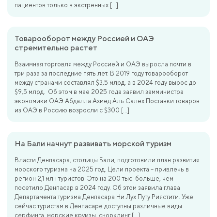
пациентов только в экстренных […]
Товарооборот между Россией и ОАЭ
стремительно растет
Взаимная торговля между Россией и ОАЭ выросла почти в
три раза за последние пять лет. В 2019 году товарооборот
между странами составлял $3,5 млрд, а в 2024 году вырос до
$9,5 млрд. Об этом в мае 2025 года заявил замминистра
экономики ОАЭ Абдалла Ахмед Аль Салех Поставки товаров
из ОАЭ в Россию возросли с $300 […]
На Бали начнут развивать морской туризм
Власти Денпасара, столицы Бали, подготовили план развития
морского туризма на 2025 год. Цели проекта – привлечь в
регион 2,1 млн туристов. Это на 200 тыс. больше, чем
посетило Денпасар в 2024 году. Об этом заявила глава
Департамента туризма Денпасара Ни Лух Путу Риястити. Уже
сейчас туристам в Денпасаре доступны различные виды
серфинга, морские круизы, снорклинг […]