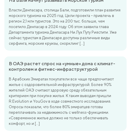
На Бали начнут развивать морской туризм
Власти Денпасара, столицы Бали, подготовили план развития
морского туризма на 2025 год. Цели проекта – привлечь в
регион 2,1 млн туристов. Это на 200 тыс. больше, чем
посетило Денпасар в 2024 году. Об этом заявила глава
Департамента туризма Денпасара Ни Лух Путу Риястити. Уже
сейчас туристам в Денпасаре доступны различные виды
серфинга, морские круизы, снорклинг […]
В ОАЭ растет спрос на «умные» дома с климат-
контролем и фитнес-инфраструктурой
В Арабских Эмиратах покупатели все чаще предпочитают
жилье с оздоровительной инфраструктурой. Более 90%
жителей ОАЭ считают здоровую среду обязательным
критерием при покупке жилья. К таким выводам пришли
R.Evolution и YouGov в ходе совместного исследования.
Опросы показали, что более 80% эмиратцев готовы
переплачивать за недвижимость с wellness-функциями.
«Современное жилье должно не только обеспечивать
комфорт, но и […]