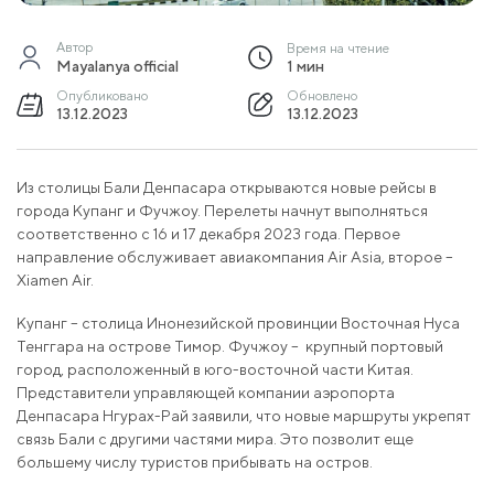
Автор
Время на чтение
Mayalanya official
1 мин
Опубликовано
Обновлено
13.12.2023
13.12.2023
Из столицы Бали Денпасара открываются новые рейсы в
города Купанг и Фучжоу. Перелеты начнут выполняться
соответственно с 16 и 17 декабря 2023 года. Первое
направление обслуживает авиакомпания Air Asia, второе –
Xiamen Air.
Купанг – столица Инонезийской провинции Восточная Нуса
Тенггара на острове Тимор. Фучжоу – крупный портовый
город, расположенный в юго-восточной части Китая.
Представители управляющей компании аэропорта
Денпасара Нгурах-Рай заявили, что новые маршруты укрепят
связь Бали с другими частями мира. Это позволит еще
большему числу туристов прибывать на остров.