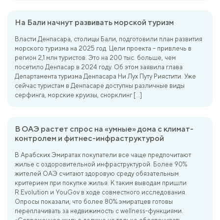
На Бали начнут развивать морской туризм
Власти Денпасара, столицы Бали, подготовили план развития
морского туризма на 2025 год. Цели проекта – привлечь в
регион 2,1 млн туристов. Это на 200 тыс. больше, чем
посетило Денпасар в 2024 году. Об этом заявила глава
Департамента туризма Денпасара Ни Лух Путу Риястити. Уже
сейчас туристам в Денпасаре доступны различные виды
серфинга, морские круизы, снорклинг […]
В ОАЭ растет спрос на «умные» дома с климат-
контролем и фитнес-инфраструктурой
В Арабских Эмиратах покупатели все чаще предпочитают
жилье с оздоровительной инфраструктурой. Более 90%
жителей ОАЭ считают здоровую среду обязательным
критерием при покупке жилья. К таким выводам пришли
R.Evolution и YouGov в ходе совместного исследования.
Опросы показали, что более 80% эмиратцев готовы
переплачивать за недвижимость с wellness-функциями.