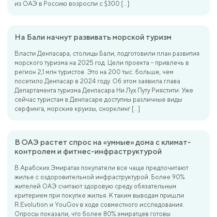
из ОАЭ в Россию возросли с $300 […]
На Бали начнут развивать морской туризм
Власти Денпасара, столицы Бали, подготовили план развития
морского туризма на 2025 год. Цели проекта – привлечь в
регион 2,1 млн туристов. Это на 200 тыс. больше, чем
посетило Денпасар в 2024 году. Об этом заявила глава
Департамента туризма Денпасара Ни Лух Путу Риястити. Уже
сейчас туристам в Денпасаре доступны различные виды
серфинга, морские круизы, снорклинг […]
В ОАЭ растет спрос на «умные» дома с климат-
контролем и фитнес-инфраструктурой
В Арабских Эмиратах покупатели все чаще предпочитают
жилье с оздоровительной инфраструктурой. Более 90%
жителей ОАЭ считают здоровую среду обязательным
критерием при покупке жилья. К таким выводам пришли
R.Evolution и YouGov в ходе совместного исследования.
Опросы показали, что более 80% эмиратцев готовы