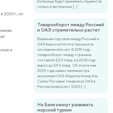
Больницы будут принимать пациентов
только в экстренных […]
 2020 г., но
Товарооборот между Россией
и ОАЭ стремительно растет
Балиан.
li.
Взаимная торговля между Россией и
ОАЭ выросла почти в три раза за
ескую и
последние пять лет. В 2019 году
товарооборот между странами
составлял $3,5 млрд, а в 2024 году
вырос до $9,5 млрд. Об этом в мае
2025 года заявил замминистра
экономики ОАЭ Абдалла Ахмед Аль
Салех Поставки товаров из ОАЭ в
Россию возросли с $300 […]
На Бали начнут развивать
морской туризм