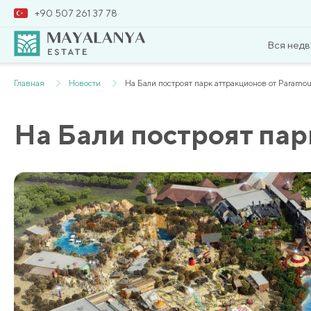
+90 507 261 37 78
Вся нед
Главная
Новости
На Бали построят парк аттракционов от Paramoun
На Бали построят пар