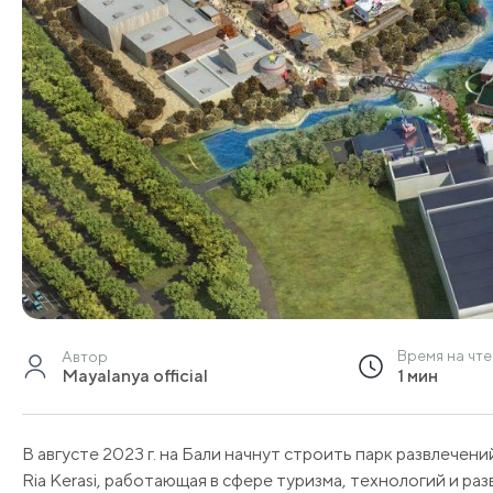
Время на чт
Автор
Mayalanya official
1 мин
В августе 2023 г. на Бали начнут строить парк развлечен
Ria Kerasi, работающая в сфере туризма, технологий и ра