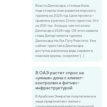
Власти Денпасара, столицы Бали,
подготовили план развития морского
туризма на 2025 год. Цели проекта –
привлечь в регион 2,1 млн туристов. Это
на 200 тыс. больше, чем посетило
Денпасар в 2024 году. Об этом заявила
глава Департамента туризма
Денпасара Ни Лух Путу Риястити. Уже
сейчас туристам в Денпасаре
доступны различные виды серфинга,
морские круизы, снорклинг […]
В ОАЭ растет спрос на
«умные» дома с климат-
контролем и фитнес-
инфраструктурой
В Арабских Эмиратах покупатели все
чаще предпочитают жилье с
оздоровительной инфраструктурой.